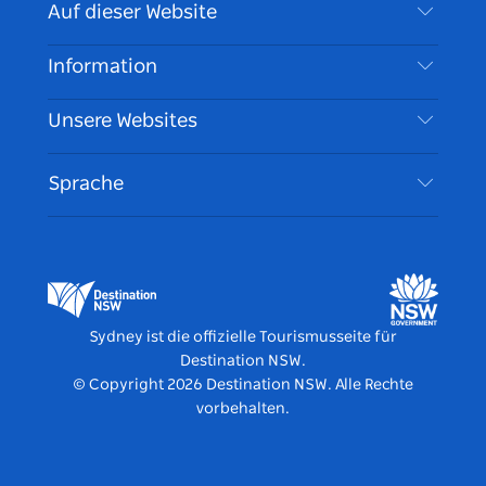
Kontaktieren Sie uns
Auf dieser Website
Haftungsausschluss
Reiseziele
Information
Datenschutz
Aktivitäten
Reiseinformationen
Unsere Websites
Cookie Notice
Roadtrips in New South Wales
Barrierefreies Sydney
Nutzungsbedingungen
VisitNSW.com
Veranstaltungen
Sprache
Tragen Sie Ihr Unternehmen ein
Destination NSW Corporate
Unterkunft
Unternehmen in NSW
Geschäftsveranstaltungen in New South Wales
Bildung in New South Wales
Destination NSW Medienzentrum
Vivid Sydney
Sydney ist die offizielle Tourismusseite für
Destination NSW.
© Copyright
2026
Destination NSW. Alle Rechte
vorbehalten.