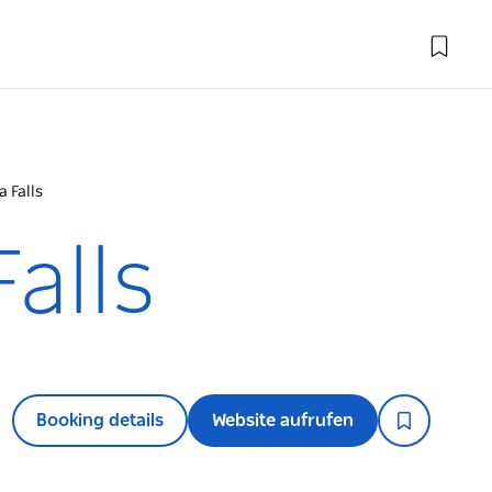
 Falls
alls
Booking details
Website aufrufen