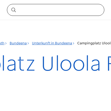
uth
Bundeena
Unterkunft in Bundeena
Campingplatz Uloola
atz Uloola F