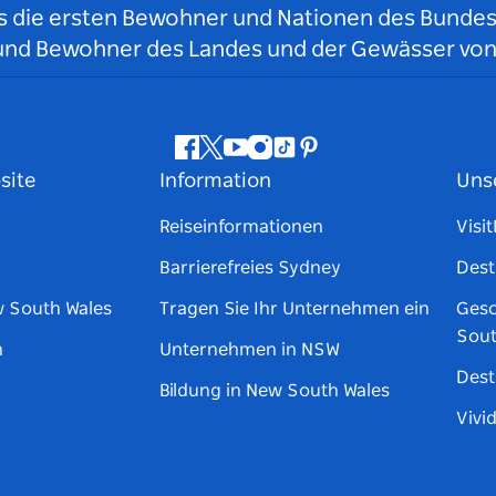
ls die ersten Bewohner und Nationen des Bundess
r und Bewohner des Landes und der Gewässer vo
Facebook
Twitter
YouTube
Instagram
TikTok
Pinterest
site
Information
Uns
Reiseinformationen
Visi
Barrierefreies Sydney
Dest
w South Wales
Tragen Sie Ihr Unternehmen ein
Gesc
Sout
n
Unternehmen in NSW
Dest
Bildung in New South Wales
Vivi