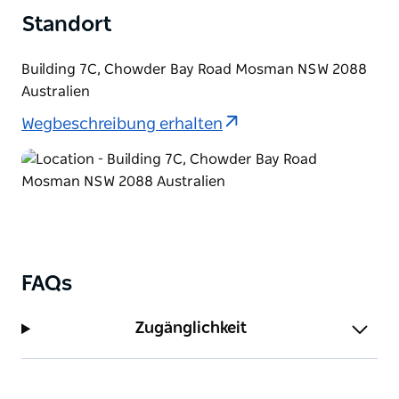
Freitag- oder Samstagabend feiern.
Standort
Building 7C, Chowder Bay Road Mosman NSW 2088
Australien
Wegbeschreibung erhalten
FAQs
Zugänglichkeit