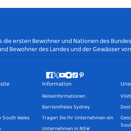
ls die ersten Bewohner und Nationen des Bundess
r und Bewohner des Landes und der Gewässer vo
Facebook
Twitter
YouTube
Instagram
TikTok
Pinterest
site
Information
Uns
Reiseinformationen
Visi
Barrierefreies Sydney
Dest
w South Wales
Tragen Sie Ihr Unternehmen ein
Gesc
Sout
n
Unternehmen in NSW