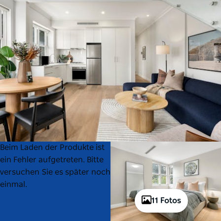
Product
Product
Beim Laden der Produkte ist
List
List
ein Fehler aufgetreten. Bitte
versuchen Sie es später noch
einmal.
11 Fotos