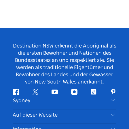
ist dennoch weniger als 20 Autominuten von
Sydneys CBD entfernt.
Destination NSW erkennt die Aboriginal als
die ersten Bewohner und Nationen des
Bundesstaates an und respektiert sie. Sie
werden als traditionelle Eigentümer und
Bewohner des Landes und der Gewässer
von New South Wales anerkannt.
Facebook
Twitter
YouTube
Instagram
TikTok
Pintere
Sydney
Kontaktieren Sie uns
Auf dieser Website
Haftungsausschluss
Reiseziele