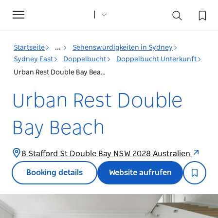
Toggle
navigation
Startseite
...
Sehenswürdigkeiten in Sydney
Sydney East
Doppelbucht
Doppelbucht Unterkunft
Urban Rest Double Bay Beach
Urban Rest Double
Bay Beach
8 Stafford St Double Bay NSW 2028 Australien
Booking details
Website aufrufen