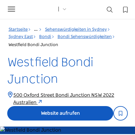
Toggle
navigation
Startseite
...
Sehenswürdigkeiten in Sydney
Sydney East
Bondi
Bondi Sehenswürdigkeiten
Westfield Bondi Junction
Westfield Bondi
Junction
500 Oxford Street Bondi Junction NSW 2022
Australien
Website aufrufen
Product
Product
Beim Laden der
List
List
Produkte ist ein
Fehler aufgetreten.