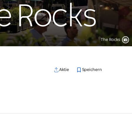
he Rocks
The Rocks
Speichern
Aktie