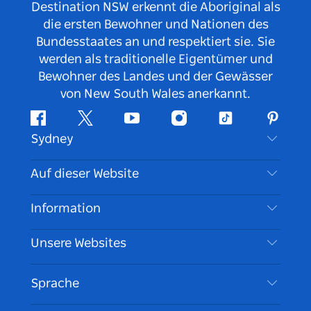
Destination NSW erkennt die Aboriginal als
die ersten Bewohner und Nationen des
Bundesstaates an und respektiert sie. Sie
werden als traditionelle Eigentümer und
Bewohner des Landes und der Gewässer
von New South Wales anerkannt.
Facebook
Twitter
YouTube
Instagram
TikTok
Pintere
Sydney
Kontaktieren Sie uns
Auf dieser Website
Haftungsausschluss
Reiseziele
Information
Datenschutz
Aktivitäten
Reiseinformationen
Unsere Websites
Cookie Notice
Roadtrips in New South Wales
Barrierefreies Sydney
Nutzungsbedingungen
VisitNSW.com
Veranstaltungen
Sprache
Tragen Sie Ihr Unternehmen ein
Destination NSW Corporate
Unterkunft