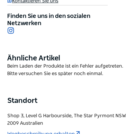
Kontaktieren Sie uns
Beisammensein oder eine Party mit bis zu 40 Gästen
– das Rumble richtet gerne jedes Fest aus.
Finden Sie uns in den sozialen
Reservieren Sie einen der beiden privaten
Netzwerken
Instagram
Speiseräume – süß oder scharf – für Ihre nächste
Veranstaltung.
Ähnliche Artikel
Product
List
Product
Beim Laden der Produkte ist ein Fehler aufgetreten.
List
Bitte versuchen Sie es später noch einmal.
Standort
Shop 3, Level G Harbourside, The Star Pyrmont NSW
2009 Australien