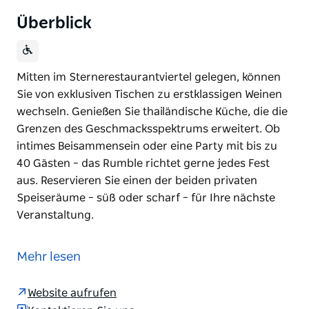
Überblick
Mitten im Sternerestaurantviertel gelegen, können
Sie von exklusiven Tischen zu erstklassigen Weinen
wechseln. Genießen Sie thailändische Küche, die die
Grenzen des Geschmacksspektrums erweitert. Ob
intimes Beisammensein oder eine Party mit bis zu
40 Gästen – das Rumble richtet gerne jedes Fest
aus. Reservieren Sie einen der beiden privaten
Speiseräume – süß oder scharf – für Ihre nächste
Veranstaltung.
Mitten im Sternerestaurantviertel gelegen, können
Sie von exklusiven Tischen zu erstklassigen Weinen
Mehr lesen
wechseln.
Genießen Sie thailändische Küche, die die Grenzen
Website aufrufen
des Geschmacksspektrums erweitert. Ob intimes