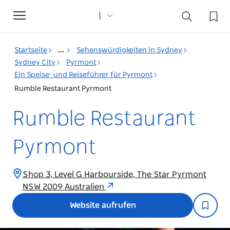
Toggle
navigation
Startseite
...
Sehenswürdigkeiten in Sydney
Sydney City
Pyrmont
Ein Speise- und Reiseführer für Pyrmont
Rumble Restaurant Pyrmont
Rumble Restaurant
Pyrmont
Shop 3, Level G Harbourside, The Star Pyrmont
NSW 2009 Australien
Website aufrufen