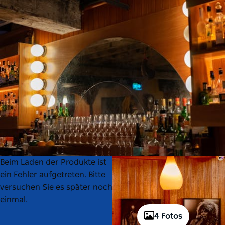
Product
Product
Beim Laden der Produkte ist
List
List
ein Fehler aufgetreten. Bitte
versuchen Sie es später noch
einmal.
4 Fotos