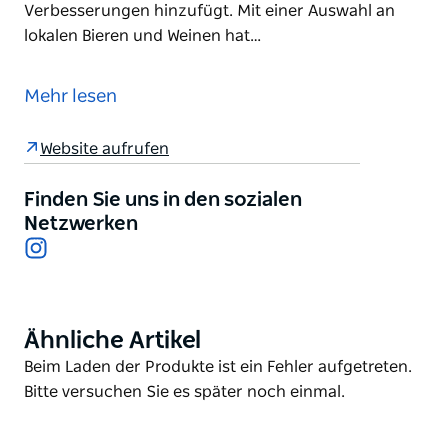
Verbesserungen hinzufügt. Mit einer Auswahl an
lokalen Bieren und Weinen hat…
Die Double Deuce Lounge ist eine Soul- und Funk-
Cocktaillounge, die man am besten als Porno-Chic
Mehr lesen
der 70er Jahre beschreiben kann.
Das Double Deuce wurde von den unabhängigen
Website aufrufen
Barbesitzern Sebastian Cosmo Soto, Charlie
Lehmann und Dardan Shervashidze entworfen und
Finden Sie uns in den sozialen
zelebriert die Cocktailkultur der 70er Jahre, indem
Netzwerken
Instagram
es Klassiker aus dieser Zeit wiederbelebt und
moderne Verbesserungen hinzufügt.
Mit einer Auswahl an lokalen Bieren und Weinen hat
Double Deuce für jeden anspruchsvollen Trinker
Ähnliche Artikel
Product
etwas zu bieten.
List
Product
Beim Laden der Produkte ist ein Fehler aufgetreten.
List
Bitte versuchen Sie es später noch einmal.