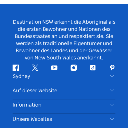
Destination NSW erkennt die Aboriginal als
die ersten Bewohner und Nationen des
Bundesstaates an und respektiert sie. Sie
werden als traditionelle Eigentümer und
Bewohner des Landes und der Gewässer
von New South Wales anerkannt.
Facebook
Twitter
YouTube
Instagram
TikTok
Pintere
Sydney
Kontaktieren Sie uns
Auf dieser Website
Haftungsausschluss
Reiseziele
Information
Datenschutz
Aktivitäten
Reiseinformationen
Unsere Websites
Cookie Notice
Roadtrips in New South Wales
Barrierefreies Sydney