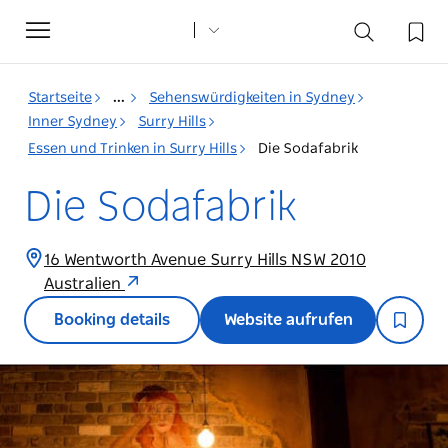
Toggle
navigation
Startseite
...
Sehenswürdigkeiten in Sydney
Inner Sydney
Surry Hills
Essen und Trinken in Surry Hills
Die Sodafabrik
Die Sodafabrik
16 Wentworth Avenue Surry Hills NSW 2010
Australien
Booking details
Website aufrufen