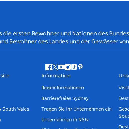
ls die ersten Bewohner und Nationen des Bundess
r und Bewohner des Landes und der Gewässer vo
Facebook
Twitter
YouTube
Instagram
TikTok
Pinterest
site
Information
Uns
Reiseinformationen
Visi
Barrierefreies Sydney
Dest
w South Wales
Tragen Sie Ihr Unternehmen ein
Gesc
Sout
n
Unternehmen in NSW
Dest