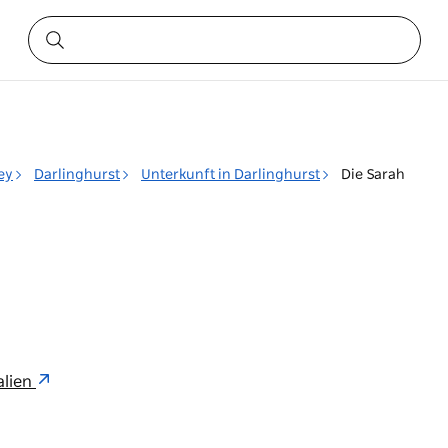
ey
Darlinghurst
Unterkunft in Darlinghurst
Die Sarah
alien