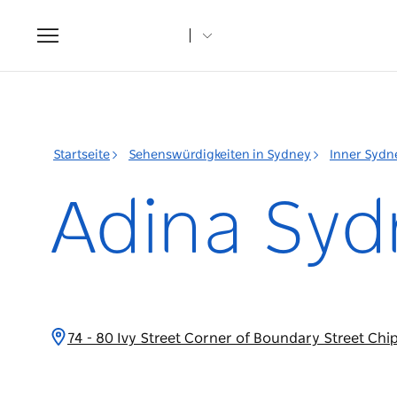
Toggle
navigation
Startseite
Sehenswürdigkeiten in Sydney
Inner Sydn
Adina Syd
74 - 80 Ivy Street Corner of Boundary Street C