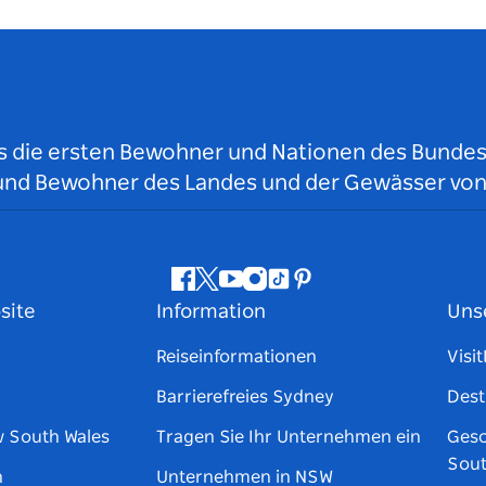
ls die ersten Bewohner und Nationen des Bundess
r und Bewohner des Landes und der Gewässer vo
Facebook
Twitter
YouTube
Instagram
TikTok
Pinterest
site
Information
Uns
Reiseinformationen
Visi
Barrierefreies Sydney
Dest
w South Wales
Tragen Sie Ihr Unternehmen ein
Gesc
Sout
n
Unternehmen in NSW