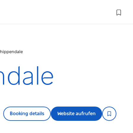
Chippendale
ndale
Booking details
Website aufrufen