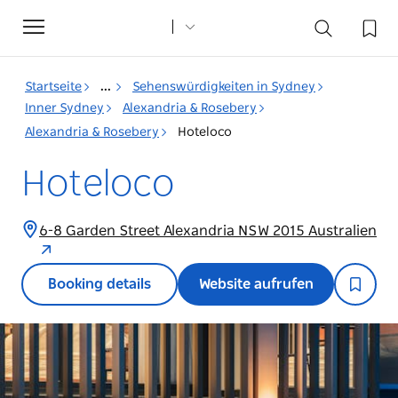
Toggle
navigation
Startseite
...
Sehenswürdigkeiten in Sydney
Inner Sydney
Alexandria & Rosebery
Alexandria & Rosebery
Hoteloco
Hoteloco
6-8 Garden Street Alexandria NSW 2015 Australien
Booking details
Website aufrufen