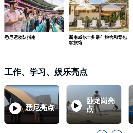
悉尼运动队指南
新南威尔士州最佳旅舍和背包
客旅馆
工作、学习、娱乐亮点
卧龙岗亮
玩
玩
悉尼亮点
点