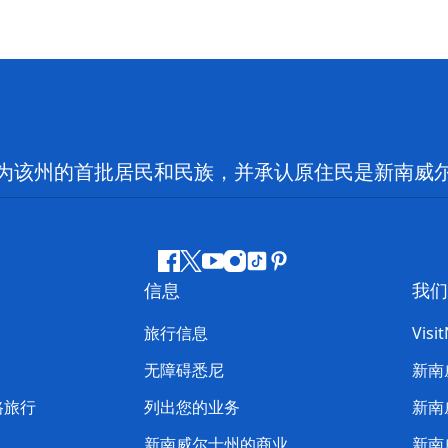
为该州的首批居民和民族，并承认原住民是新南威
Facebook
叽
YouTube
Instagram
抖
Pinterest
信息
我们
叽
音
喳
旅行信息
Visi
喳
无障碍悉尼
新南
路旅行
列出您的业务
新南
新南威尔士州的商业
新南