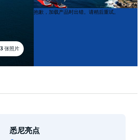
Product
Product
抱歉，加载产品时出错。请稍后重试。
List
List
3 张照片
悉尼亮点