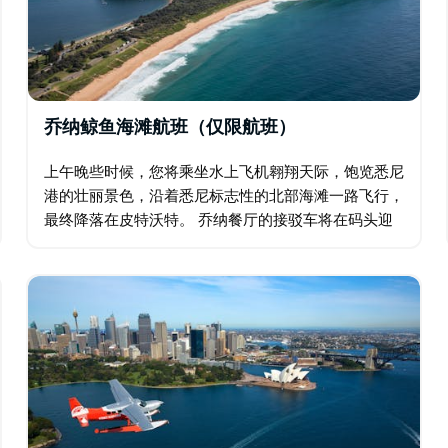
乔纳鲸鱼海滩航班（仅限航班）
上午晚些时候，您将乘坐水上飞机翱翔天际，饱览悉尼
港的壮丽景色，沿着悉尼标志性的北部海滩一路飞行，
最终降落在皮特沃特。 乔纳餐厅的接驳车将在码头迎
接您，并送您前往餐厅。餐厅坐落于悬崖之巅，四周环
绕着著名的冲浪点、海水泳池和僻静的海滩…