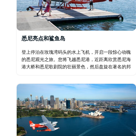
悉尼亮点和鲨鱼岛
登上停泊在玫瑰湾码头的水上飞机，开启一段惊心动魄
的悉尼观光之旅。您将飞越悉尼港，近距离欣赏悉尼海
港大桥和悉尼歌剧院的壮丽景色，然后盘旋在著名的邦
迪海滩上空。飞机将在鲨鱼岛附近的海港降落，为您打
造极致的私人野餐体验。 带上装满美味奶酪、新鲜面
包…