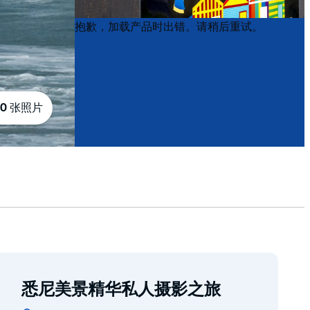
Product
Product
抱歉，加载产品时出错。请稍后重试。
List
List
10 张照片
悉尼美景精华私人摄影之旅