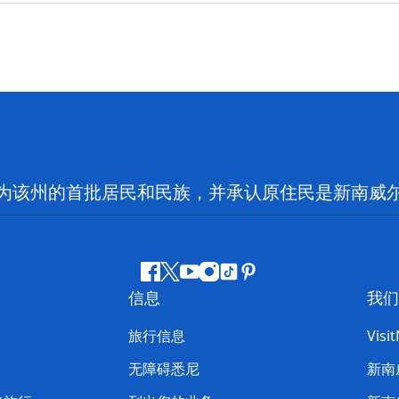
为该州的首批居民和民族，并承认原住民是新南威
Facebook
叽
YouTube
Instagram
抖
Pinterest
信息
我们
叽
音
喳
旅行信息
Visi
喳
无障碍悉尼
新南