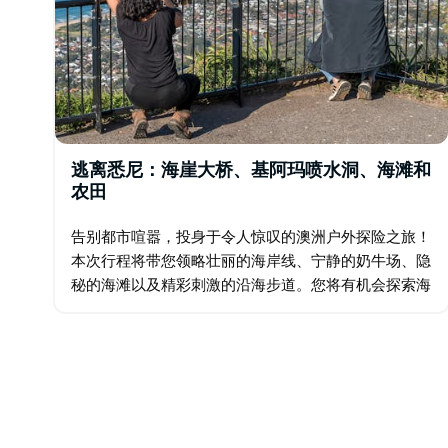
逃离悉尼：海崖大桥、基阿玛喷水洞、海滩和
农田
告别都市喧嚣，投身于令人惊叹的澳洲户外探险之旅！
本次行程将带您领略壮丽的海岸线、宁静的奶牛场、隐
秘的海滩以及精彩刺激的沿海步道。您将有机会探索海
岸线和当地海滩，观赏各种野生动物和鸟类，甚至在五
月至十一月的迁徙季节，还有机会一睹雄伟鲸鱼的风
采…