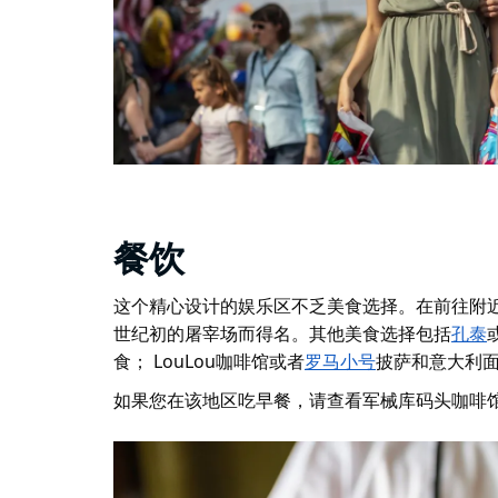
餐饮
这个精心设计的娱乐区不乏美食选择。在前往附
世纪初的屠宰场而得名。其他美食选择包括
孔泰
食；
LouLou咖啡馆
或者
罗马小号
披萨和意大利
如果您在该地区吃早餐，请查看
军械库码头咖啡