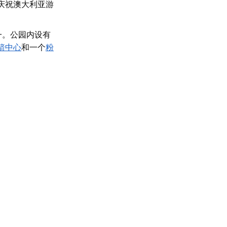
庆祝澳大利亚游
一。公园内设有
箭中心
和一个
粉