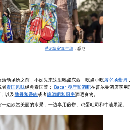
悉尼皇家嘉年华
，悉尼
近活动场所之前，不妨先来这里喝点东西，吃点小吃
屠宰场蓝调
或者
泰国风味
经典泰国菜；
Bacar 餐厅和酒吧
在普尔曼酒店享用
面；以及
肋骨和臀肉
或者
啤酒吧和厨房
酒吧食物。
馆
一边欣赏美丽的水景，一边享用煎饼、鸡蛋吐司和牛油果泥。