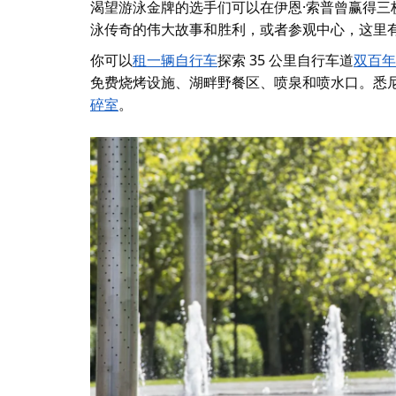
渴望游泳金牌的选手们可以在伊恩·索普曾赢得三
泳传奇的伟大故事和胜利，或者参观中心，这里
你可以
租一辆自行车
探索 35 公里自行车道
双百年纪
免费烧烤设施、湖畔野餐区、喷泉和喷水口。
悉
碎室
。