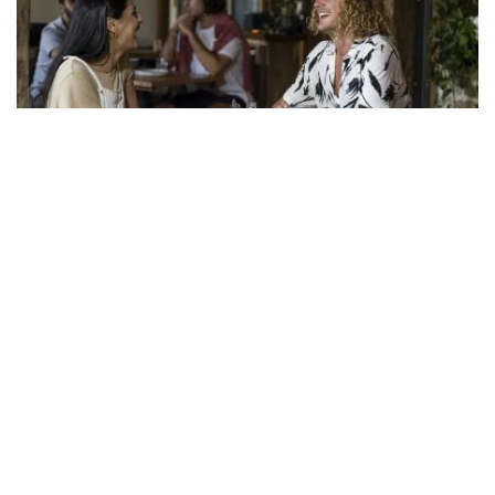
亨利·马克
，彭里斯
前往
珀西·普兰克特
在宏伟的历史建筑中享受全天用餐，
联
盟
美味的小吃，
鸭鸭鹅饺子吧
为了多汁的包子和饺子，
切
乔的
品尝别致的墨西哥美食，并前往 Penrith Panthers 的
CJ's Crab Shack 享用海鲜大餐。