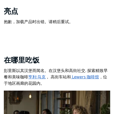
亮点
抱歉，加载产品时出错。请稍后重试。
在哪里吃饭
彭里斯以其汉堡而闻名。在
汉堡头
和
高街社交
. 探索精致早
餐和美味咖啡
亨利·马克
，
高街车站
和
Lewers 咖啡馆
，位
于地区画廊的花园内。