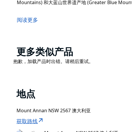
Mountains) 和大蓝山世界遗产地 (Greater Blue Mounta
在威廉·豪地区公园 (William Howe Regional 
地带。沿着环形步道漫步，与孩子们在树林间玩捉迷藏
阅读更多
前往火鸡巢野餐区 (Turkeys Nest picnic are
(Razorback Mountains) 和大蓝山世界遗产地 (Greater Bl
壮丽景色。
Product
更多类似产品
List
Product
抱歉，加载产品时出错。请稍后重试。
List
地点
Mount Annan NSW 2567 澳大利亚
获取路线