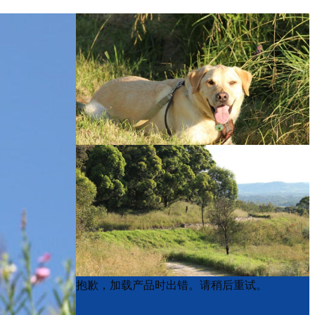
Product
Product
抱歉，加载产品时出错。请稍后重试。
List
List