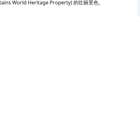
ins World Heritage Property) 的壮丽景色。
Park) 探索一片美丽的后花园，这片绿洲位于悉尼西南中心
，让每个人都能尽情呼吸新鲜空气。
a) 享用美味佳肴，欣赏西南方向延伸至剃刀背山脉
ue Mountains World Heritage Property) 的