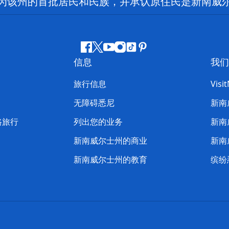
为该州的首批居民和民族，并承认原住民是新南威
Facebook
叽
YouTube
Instagram
抖
Pinterest
信息
我们
叽
音
喳
旅行信息
Visi
喳
无障碍悉尼
新南
路旅行
列出您的业务
新南
新南威尔士州的商业
新南
新南威尔士州的教育
缤纷