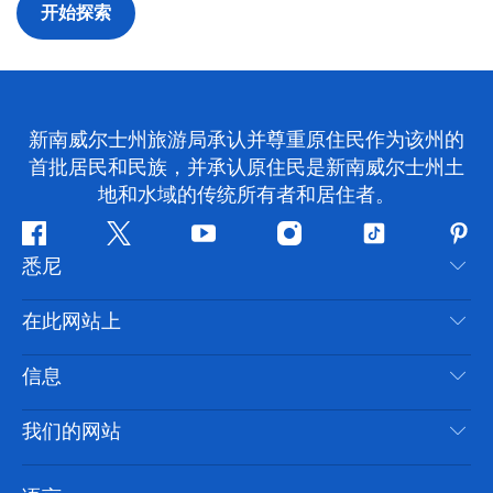
开始探索
新南威尔士州旅游局承认并尊重原住民作为该州的
首批居民和民族，并承认原住民是新南威尔士州土
地和水域的传统所有者和居住者。
Facebook
叽
YouTube
Instagram
抖
Pint
悉尼
叽
音
喳
联系我们
在此网站上
喳
免责声明
目的地
信息
隐私
推荐活动
旅行信息
Cookie 通知
我们的网站
新南威尔士州公路旅行
无障碍悉尼
使用条款
VisitNSW.com
活动