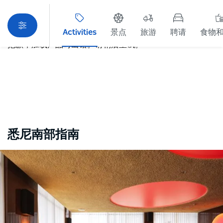
Activities
景点
旅游
聘请
食物
抱歉，加载产品时出错。请稍后重试。
地图视图
悉尼南部指南