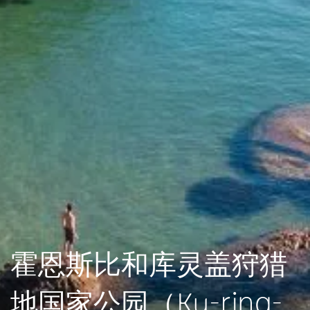
霍恩斯比和库灵盖狩猎
地国家公园（Ku-ring-