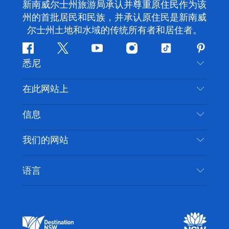
新南威尔士州旅游局承认并尊重原住民作为该
州的首批居民和民族，并承认原住民是新南威
尔士州土地和水域的传统所有者和居住者。
Facebook
叽
YouTube
Instagram
抖
Pintere
悉尼
叽
音
喳
联系我们
在此网站上
喳
免责声明
目的地
信息
隐私
推荐活动
旅行信息
Cookie 通知
我们的网站
新南威尔士州公路旅行
无障碍悉尼
使用条款
VisitNSW.com
活动
语言
列出您的业务
新南威尔士州旅游局企业网站
住宿
新南威尔士州的商业
新南威尔士州商务活动
新南威尔士州的教育
新南威尔士州旅游局媒体中心