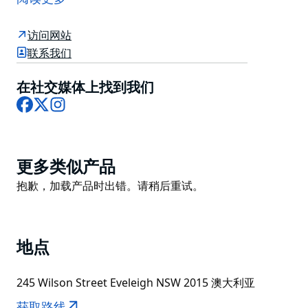
手工美食。这里提供各种新鲜水果、有机蔬菜、手工奶酪
和美味小吃，游客可以在享受热闹的社区氛围的同时，探
访问网站
索各种各样的商品。
联系我们
Carriageworks 农贸市场由著名厨师 Mike McEnearney
策划，遵循严格的市场章程，确保产品质量并维护与种植
在社交媒体上找到我们
Facebook
X
Instagram
者和生产者的联系。
Carriageworks 农贸市场是一个全天候市场。
Product
更多类似产品
List
Product
抱歉，加载产品时出错。请稍后重试。
List
地点
245 Wilson Street Eveleigh NSW 2015 澳大利亚