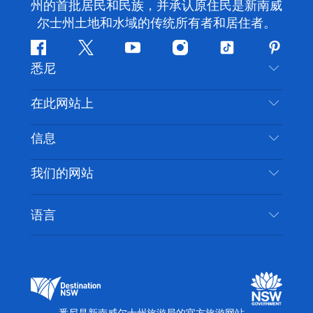
州的首批居民和民族，并承认原住民是新南威
尔士州土地和水域的传统所有者和居住者。
Facebook
叽
YouTube
Instagram
抖
Pintere
悉尼
叽
音
喳
联系我们
在此网站上
喳
免责声明
目的地
信息
隐私
推荐活动
旅行信息
Cookie 通知
我们的网站
新南威尔士州公路旅行
无障碍悉尼
使用条款
VisitNSW.com
活动
语言
列出您的业务
新南威尔士州旅游局企业网站
住宿
新南威尔士州的商业
新南威尔士州商务活动
新南威尔士州的教育
新南威尔士州旅游局媒体中心
缤纷悉尼灯光音乐节
悉尼是新南威尔士州旅游局的官方旅游网站。