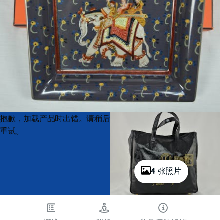
Product
Product
抱歉，加载产品时出错。请稍后
List
List
重试。
4 张照片