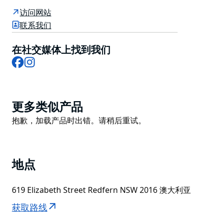
品的同时在轻松的氛围中提供优质的客户服务而享有盛
访问网站
誉。
联系我们
他们为男士和女士提供各种不拘一格的单品，包括服装、
鞋子和配饰。他们专注于设计师手袋，可以说是悉尼最广
在社交媒体上找到我们
Facebook
Instagram
泛的系列。他们以只代表正宗产品而自豪。他们在二手市
场拥有丰富的经验，这些知识用于评估带给他们的每一件
作品。他们在选择库存时投入的关注和审查确保您获得首
屈一指的质量控制。
Product
更多类似产品
List
Product
抱歉，加载产品时出错。请稍后重试。
List
地点
619 Elizabeth Street Redfern NSW 2016 澳大利亚
获取路线