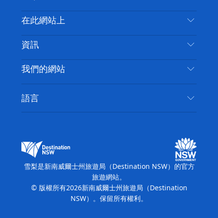
喳
聯絡我們
在此網站上
喳
免責聲明
目的地
資訊
隱私
要做的事情
旅行資訊
Cookie 通知
我們的網站
新南威爾士州公路旅行
無障礙雪梨
使用條款
VisitNSW.com
活動
語言
列出您的業務
新南威爾士州旅遊局（Destination NSW）企業網
住宿
新南威爾斯的商業
站
新南威爾斯的教育
新南威爾士州商務活動
新南威爾士州旅遊局（Destination NSW）媒體中
雪梨是新南威爾士州旅遊局（Destination NSW）的官方
心
旅遊網站。
繽紛雪梨燈光音樂節
© 版權所有
2026
新南威爾士州旅遊局（Destination
NSW）。保留所有權利。