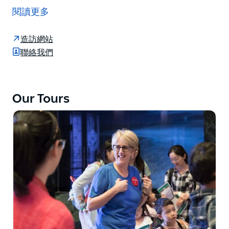
的歷史和國際知名的館藏。
閱讀更多
參觀圖書館並體驗米切爾圖書館閱覽室和莎士比亞室的美
麗建築，或享受充滿活力的公共活動和不斷變化的展覽項
造訪網站
目。
聯絡我們
飯店提供免費網路和 Wi-Fi，Cafe Trim 每週 7 天營業。
圖書館商店是雪梨首屈一指的澳洲書店，可以購買藏品中
的精美藝術印刷品。
Our Tours
您會對這個位於市中心的避風港感到驚訝。
圖書館為兒童和家長舉辦學校假期活動，並提供家譜和報
紙服務（包括地區和國際新聞）。