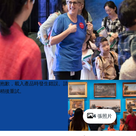
Product
Product
抱歉，載入產品時發生錯誤。請
List
List
稍後重試。
4 張照片