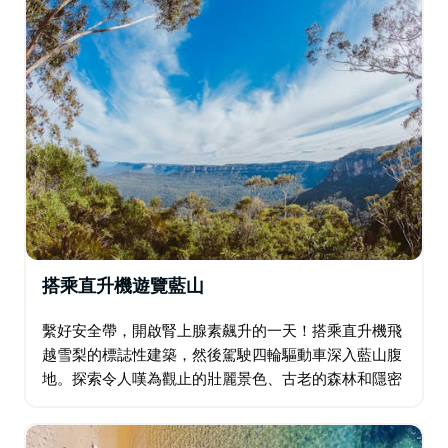
搭乘直升機遊覽藍山
繫好安全帶，開啟腎上腺素飆升的一天！搭乘直升機飛
越雪梨的標誌性建築，然後駕駛四輪驅動車深入藍山腹
地。探索令人嘆為觀止的壯麗景色、古老的森林和隱密
的角落，享用獨特的午餐。這趟旅程如同坐雲霄飛車，
充滿刺激與自然奇觀－砂岩洞穴或雨林盛宴，任您選