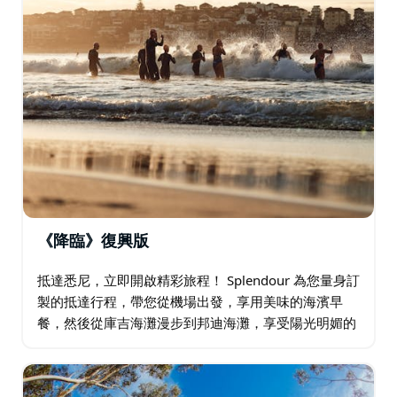
《降臨》復興版
抵達悉尼，立即開啟精彩旅程！ Splendour 為您量身訂
製的抵達行程，帶您從機場出發，享用美味的海濱早
餐，然後從庫吉海灘漫步到邦迪海灘，享受陽光明媚的
海灘漫步，品嚐誘人的澳式美食，探索城市。在海浪中
放鬆身心，感受當地文化…