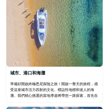
擇…
城市、港口和海灘
準備好開啟終極悉尼探險之旅！開啟一整天的旅程，感
受這座城市活力四射的文化、標誌性地標和迷人的海
灘。我們精心挑選的當地導遊將帶您一路探索，首先在
岩石區（The Rocks）探索歷史悠久的街道，然後乘坐
時尚的運動遊艇遊覽海港。邦迪海灘（Bondi…