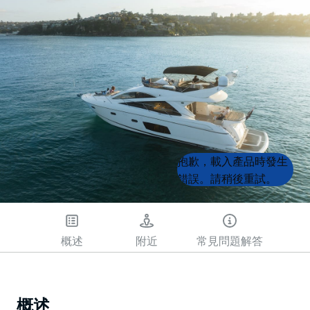
Product
Product
抱歉，載入產品時發生
List
List
錯誤。請稍後重試。
概述
附近
常見問題解答
概述