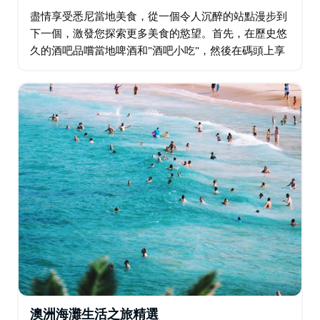
盡情享受悉尼當地美食，從一個令人沉醉的站點漫步到
下一個，激發您探索更多美食的慾望。首先，在歷史悠
久的酒吧品嚐當地啤酒和"酒吧小吃"，然後在碼頭上享
用香檳、牡蠣和魷魚。接下來，在雪梨最熱門的郊區，
享用令人垂涎的兩道菜午餐，搭配當地優質啤酒或葡萄
酒…
澳洲海灘生活之旅精選