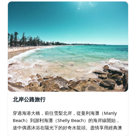
句號。此行程完全可定制，確保滿足您的所有觀光願
望…
北岸公路旅行
穿過海港大橋，前往雪梨北岸，從曼利海灘（Manly
Beach）到謝利海灘（Shelly Beach）的海岸線開始，
途中偶遇沐浴在陽光下的好奇水龍頭。盡情享用經典澳
式美食－培根蛋捲搭配當地現煮咖啡。在北岬角