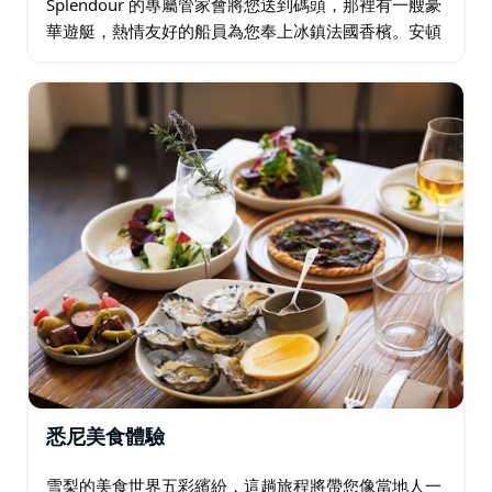
Splendour 的專屬管家會將您送到碼頭，那裡有一艘豪
華遊艇，熱情友好的船員為您奉上冰鎮法國香檳。安頓
下來，感受海風拂面，欣賞夕陽西下，城市逐漸染成金
色，彷彿落入海港大橋和藍山的懷抱。…
悉尼美食體驗
雪梨的美食世界五彩繽紛，這趟旅程將帶您像當地人一