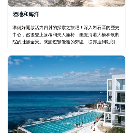
陸地和海洋
準備好開啟活力四射的探索之旅吧！深入岩石區的歷史
中心，然後登上麥考利夫人座椅，飽覽海港大橋和歌劇
院的壯麗全景。乘船遊覽優雅的郊區，從邦迪到勃朗
特，沿著著名的海岸線漫步，沉浸於澳式海灘文化，在
水邊享用清涼的早茶。 下午，登上57英尺長的遊艇…