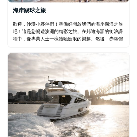
海岸踢球之旅
歡迎，沙灘小夥伴們！準備好開啟我們的海岸衝浪之旅
吧！這是您暢遊澳洲的精彩之旅。在邦迪海灘的衝浪課
程中，像專業人士一樣體驗衝浪的樂趣。然後，赤腳體
驗碗狀衝浪——想想碗狀衝浪、赤腳衝浪，還有那麼多
樂趣。在海邊漫步之前，先在咖啡館享用一頓美味的早
午餐…