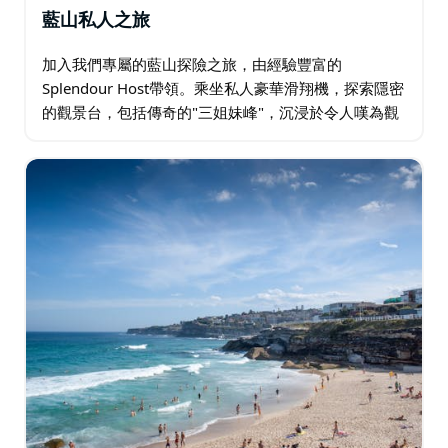
藍山私人之旅
加入我們專屬的藍山探險之旅，由經驗豐富的
Splendour Host帶領。乘坐私人豪華滑翔機，探索隱密
的觀景台，包括傳奇的"三姐妹峰"，沉浸於令人嘆為觀
止的山景之中。享用早茶，享用兩道菜的午餐，佐以當
地優質啤酒或葡萄酒，在壯麗的景色中盡享盛宴…