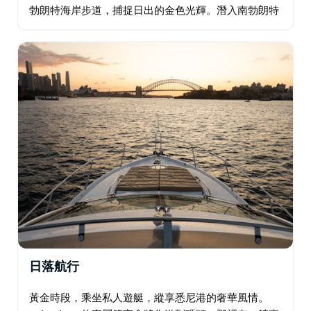
勃朗特海岸步道，捕捉日出的金色光輝。潛入南勃朗特
岩池，欣賞陽光描繪的壯麗景色。學習、拍攝，並透過
20多張紀念照片來珍惜這一刻…
日落航行
黃金時段，乘坐私人遊艇，縱享悉尼港的奢華風情。