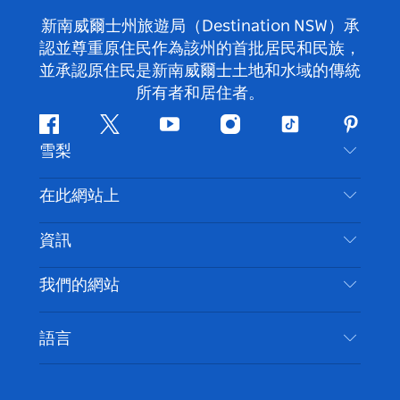
新南威爾士州旅遊局（Destination NSW）承
認並尊重原住民作為該州的首批居民和民族，
並承認原住民是新南威爾士土地和水域的傳統
所有者和居住者。
Facebook
嘰
Youtube
Instagram
抖
Pintere
雪梨
嘰
音
喳
聯絡我們
在此網站上
喳
免責聲明
目的地
資訊
隱私
要做的事情
旅行資訊
Cookie 通知
我們的網站
新南威爾士州公路旅行
無障礙雪梨
使用條款
VisitNSW.com
活動
語言
列出您的業務
新南威爾士州旅遊局（Destination NSW）企業網
住宿
新南威爾斯的商業
站