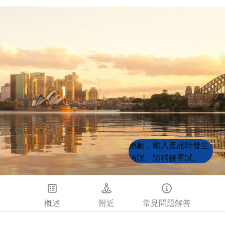
Product
Product
抱歉，載入產品時發生
List
List
錯誤。請稍後重試。
概述
附近
常見問題解答