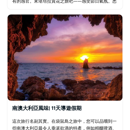
有的感官。來堪培拉賞花之旅吧——感受節日氣氛。悉
尼的終極短暫假期。
南澳大利亞風味| 11天導遊假期
這次旅行名副其實。在袋鼠島之旅中，您可以品嚐到一
些南澳大利亞最令人垂涎欲滴的特產，例如精釀啤酒、