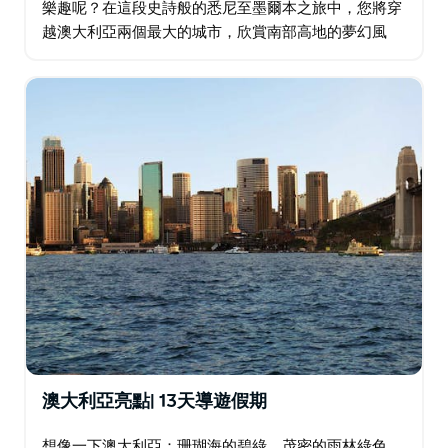
樂趣呢？在這段史詩般的悉尼至墨爾本之旅中，您將穿
越澳大利亞兩個最大的城市，欣賞南部高地的夢幻風
景、堪培拉導遊帶您遊覽該國酷炫的小首都以及歷史悠
久的淘金小鎮。當然，您還有充足的時間進行充滿樂趣
的冒險…
澳大利亞亮點| 13天導遊假期
想像一下澳大利亞：珊瑚海的碧綠、茂密的雨林綠色、