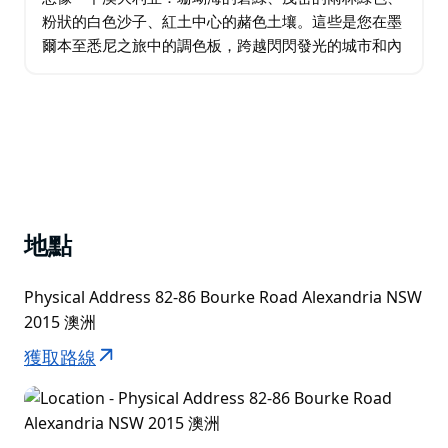
粉狀的白色沙子、紅土中心的赭色土壤。這些是您在墨
爾本至悉尼之旅中的調色板，跨越閃閃發光的城市和內
陸地區、世界遺產地——烏魯魯-卡塔丘塔、大堡礁
——以及獨特的體驗。無論是墨爾本的咖啡館還是燒
烤…
地點
Physical Address 82-86 Bourke Road Alexandria NSW
2015 澳洲
獲取路線