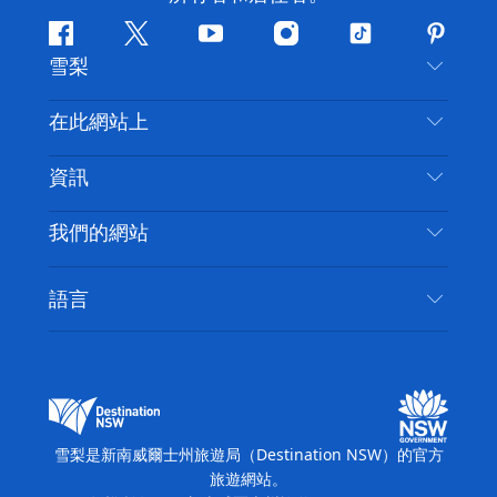
Facebook
嘰
Youtube
Instagram
抖
Pintere
雪梨
嘰
音
喳
聯絡我們
在此網站上
喳
免責聲明
目的地
資訊
隱私
要做的事情
旅行資訊
Cookie 通知
我們的網站
新南威爾士州公路旅行
無障礙雪梨
使用條款
VisitNSW.com
活動
語言
列出您的業務
新南威爾士州旅遊局（Destination NSW）企業網
住宿
新南威爾斯的商業
站
新南威爾斯的教育
新南威爾士州商務活動
新南威爾士州旅遊局（Destination NSW）媒體中
雪梨是新南威爾士州旅遊局（Destination NSW）的官方
心
旅遊網站。