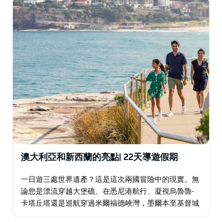
澳大利亞和新西蘭的亮點| 22天導遊假期
一日遊三處世界遺產？這是這次兩國冒險中的現實。無
論您是漂流穿越大堡礁、在悉尼港航行、凝視烏魯魯-
卡塔丘塔還是巡航穿過米爾福德峽灣，墨爾本至基督城
的旅程都會有很多"捏我"的時刻。這些時刻伴隨著原住