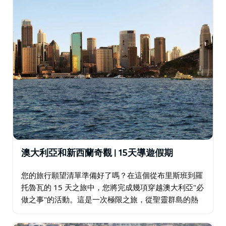
澳大利亞和新西蘭奇觀 | 15天導遊假期
您的旅行願望清單準備好了嗎？在這個從布里斯班到羅
托魯瓦的 15 天之旅中，您將完成幾項穿越澳大利亞"必
做之事"的活動。這是一次極限之旅，從聖靈群島的熱
帶島嶼到悉尼的文化燈塔。然後前往新西蘭，那裡的北
島和南島有溫泉（羅托魯瓦）、精緻的美酒佳餚…