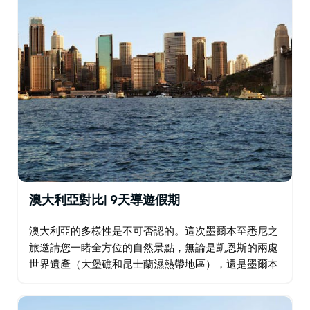
澳大利亞對比| 9天導遊假期
澳大利亞的多樣性是不可否認的。這次墨爾本至悉尼之
旅邀請您一睹全方位的自然景點，無論是凱恩斯的兩處
世界遺產（大堡礁和昆士蘭濕熱帶地區），還是墨爾本
令人瞠目結舌、充滿藝術氣息的巷道和澳大利亞的建築
奇蹟悉尼歌劇院。無論您去哪裡探險…