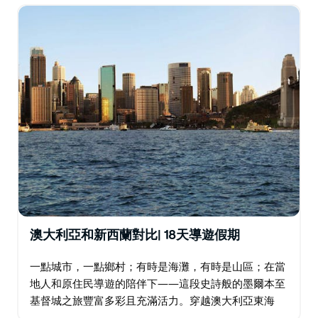
民遺產的體驗…
澳大利亞和新西蘭對比| 18天導遊假期
一點城市，一點鄉村；有時是海灘，有時是山區；在當
地人和原住民導遊的陪伴下——這段史詩般的墨爾本至
基督城之旅豐富多彩且充滿活力。穿越澳大利亞東海
岸，從凱恩斯和大堡礁到悉尼和墨爾本，旅程還將探索