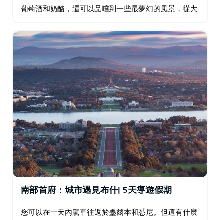
葡萄酒和奶酪，還可以品嚐到一些最夢幻的風景，從大
洋路的十二使徒岩到南澳大利亞閃閃發光的海灣。其間
有菲利普島的小企鵝、墨爾本的巷道…
南部首府：城市遇見布什| 5天導遊假期
您可以在一天內駕車往返於墨爾本和悉尼。但這有什麼