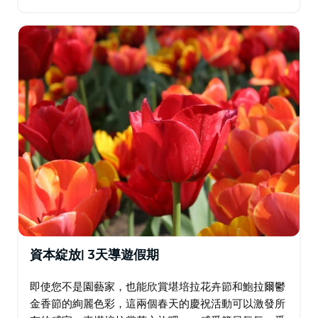
蘭濕熱帶地區、悉尼歌劇院、墨爾本電動車道、皇后鎮
的卓越山脈、羅托魯瓦的蒸汽溫泉和奧克蘭同樣熱門的
餐廳…
資本綻放| 3天導遊假期
即使您不是園藝家，也能欣賞堪培拉花卉節和鮑拉爾鬱
金香節的絢麗色彩，這兩個春天的慶祝活動可以激發所