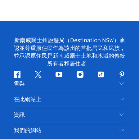
新南威爾士州旅遊局（Destination NSW）承
認並尊重原住民作為該州的首批居民和民族，
並承認原住民是新南威爾士土地和水域的傳統
所有者和居住者。
Facebook
嘰
Youtube
Instagram
抖
Pintere
雪梨
嘰
音
喳
聯絡我們
在此網站上
喳
免責聲明
目的地
資訊
隱私
要做的事情
旅行資訊
Cookie 通知
我們的網站
新南威爾士州公路旅行