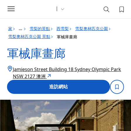
Toggle
navigation
家
雪梨的景點
西雪梨
雪梨奧林匹克公園
...
雪梨奧林匹克公園 景點
軍械庫畫廊
軍械庫畫廊
Jamieson Street Building 18 Sydney Olympic Park
NSW 2127 澳洲
造訪網站