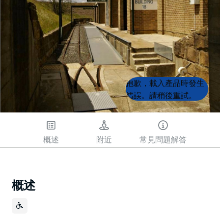
Product
Product
抱歉，載入產品時發生
List
List
錯誤。請稍後重試。
概述
附近
常見問題解答
概述