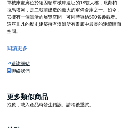
軍械庫畫廊位於紐因頓軍械庫遺址的18號大樓，毗鄰帕
拉馬塔河，是二戰前建造的最大的軍備倉庫之一。如今，
它擁有一個靈活的展覽空間，可同時容納500名參觀者。
這座非凡的歷史建築擁有澳洲所有畫廊中最長的連續牆面
空間。
軍械庫畫廊位於紐因頓軍械庫遺址的18號大樓，毗鄰帕
拉馬塔河，是二戰前建造的最大的軍備倉庫之一。如今，
閱讀更多
它擁有一個靈活的展覽空間，可同時容納500名參觀者。
這座非凡的歷史建築擁有澳洲所有畫廊中最長的連續牆面
造訪網站
空間。
聯絡我們
Product
更多類似商品
List
Product
抱歉，載入產品時發生錯誤。請稍後重試。
List