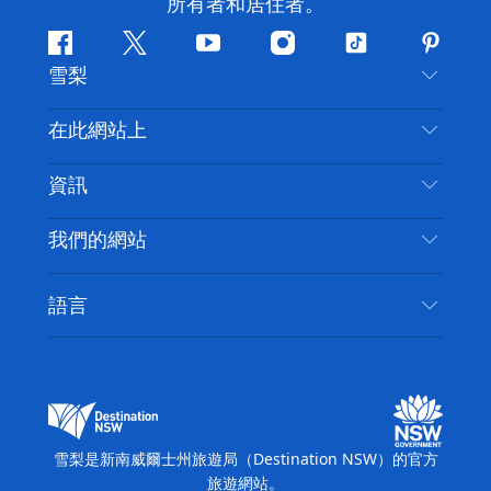
所有者和居住者。
Facebook
嘰
Youtube
Instagram
抖
Pintere
雪梨
嘰
音
喳
聯絡我們
在此網站上
喳
免責聲明
目的地
資訊
隱私
要做的事情
旅行資訊
Cookie 通知
我們的網站
新南威爾士州公路旅行
無障礙雪梨
使用條款
VisitNSW.com
活動
語言
列出您的業務
新南威爾士州旅遊局（Destination NSW）企業網
住宿
新南威爾斯的商業
站
新南威爾斯的教育
新南威爾士州商務活動
新南威爾士州旅遊局（Destination NSW）媒體中
雪梨是新南威爾士州旅遊局（Destination NSW）的官方
心
旅遊網站。