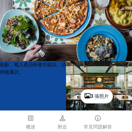
Product
Product
抱歉，載入產品時發生錯誤。請
List
List
稍後重試。
3 張照片
概述
附近
常見問題解答