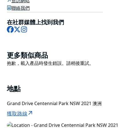
造訪網站
化植物和動物生活的聯繫。作為學習和分享原住民植物用
聯絡我們
途和文化的場所，它於 1998 年在 Guriwal Aboriginal
Corporation La Perouse 的學員的協助下開發，旨在解
在社群媒體上找到我們
Facebook
X
Instagram
讀該地區的動植物。
Guriwal 這個詞的意思是鯨魚，來自 La Perouse 的 Gari
Gu rad（鹹水國家）。經過廣泛協商，步道的修復工作
於 2016 年開始。社區志願者計劃維護了這個 13,000 平
Product
更多類似商品
方米的場地，企業志願者團體也參與了修復工作。
List
Product
抱歉，載入產品時發生錯誤。請稍後重試。
一個新的藝術和文化裝置於 2021 年 5 月揭幕，探索了植
List
物和動物之間的聯繫，幾個世紀以來，植物和動物為當地
土著人民提供了食物、藥物、資源和知識。快來體驗由
地點
D'harawal 鹹水知識守護者和藝術家 Shannon Foster
設計的藝術裝置和虛擬之旅。
Grand Drive Centennial Park NSW 2021 澳洲
Guriwal Trail 全年開放，適合每個人，從小孩和學校團
獲取路線
體到家庭和成人。