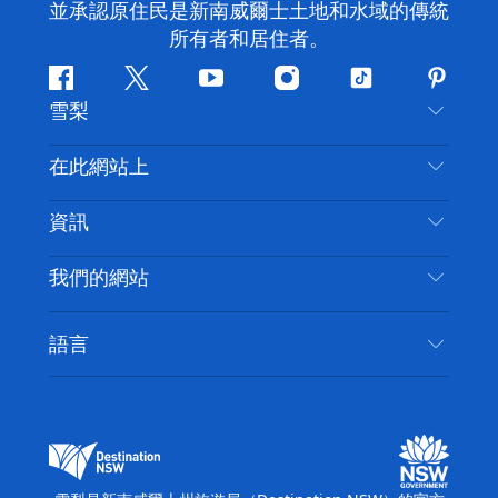
並承認原住民是新南威爾士土地和水域的傳統
所有者和居住者。
Facebook
嘰
Youtube
Instagram
抖
Pintere
雪梨
嘰
音
喳
聯絡我們
在此網站上
喳
免責聲明
目的地
資訊
隱私
要做的事情
旅行資訊
Cookie 通知
我們的網站
新南威爾士州公路旅行
無障礙雪梨
使用條款
VisitNSW.com
活動
語言
列出您的業務
新南威爾士州旅遊局（Destination NSW）企業網
住宿
新南威爾斯的商業
站
新南威爾斯的教育
新南威爾士州商務活動
新南威爾士州旅遊局（Destination NSW）媒體中