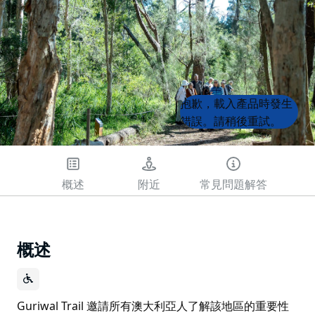
Product
Product
抱歉，載入產品時發生
List
List
錯誤。請稍後重試。
概述
附近
常見問題解答
概述
Guriwal Trail 邀請所有澳大利亞人了解該地區的重要性