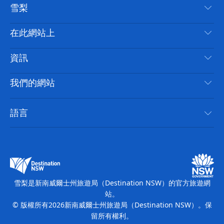
雪梨
嘰
音
喳
聯絡我們
在此網站上
喳
免責聲明
目的地
資訊
隱私
要做的事情
旅行資訊
Cookie 通知
我們的網站
新南威爾士州公路旅行
無障礙雪梨
使用條款
VisitNSW.com
活動
語言
列出您的業務
新南威爾士州旅遊局（Destination NSW）企業網站
住宿
新南威爾斯的商業
新南威爾士州商務活動
新南威爾斯的教育
新南威爾士州旅遊局（Destination NSW）媒體中心
繽紛雪梨燈光音樂節
雪梨是新南威爾士州旅遊局（Destination NSW）的官方旅遊網
站。
© 版權所有
2026
新南威爾士州旅遊局（Destination NSW）。保
留所有權利。