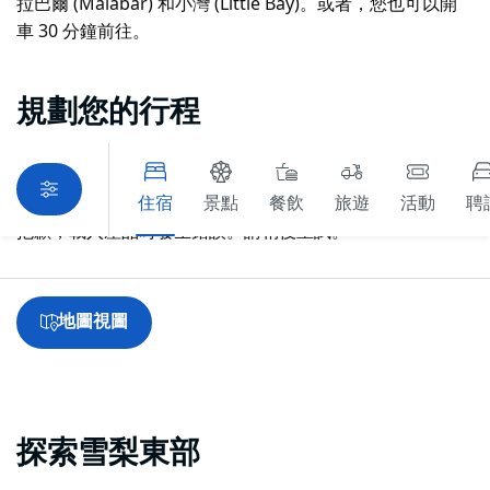
拉巴爾 (Malabar) 和小灣 (Little Bay)。或者，您也可以開
車 30 分鐘前往。
規劃您的行程
住宿
景點
餐飲
旅遊
活動
聘
抱歉，載入產品時發生錯誤。請稍後重試。
地圖視圖
探索雪梨東部