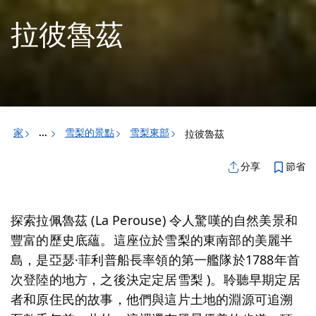
拉彼魯茲
家
雪梨的景點
雪梨東部
拉彼魯茲
...
節省
分享
探索拉佩魯茲 (La Perouse) 令人驚嘆的自然美景和
豐富的歷史底蘊。這座位於雪梨的東南部的美麗半
島，是亞瑟·菲利普船長率領的第一艦隊於1788年首
次登陸的地方，之後決定定居雪梨 )。
聆聽早期定居
者和原住民的故事，他們與這片土地的淵源可追溯