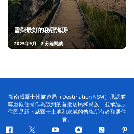
雪梨最好的秘密海灘
2025年9月
8 分鐘閱讀
-
新南威爾士州旅遊局（Destination NSW）承認並
尊重原住民作為該州的首批居民和民族，並承認原
住民是新南威爾士土地和水域的傳統所有者和居住
者。
Facebook
嘰
Youtube
Instagram
抖
Pint