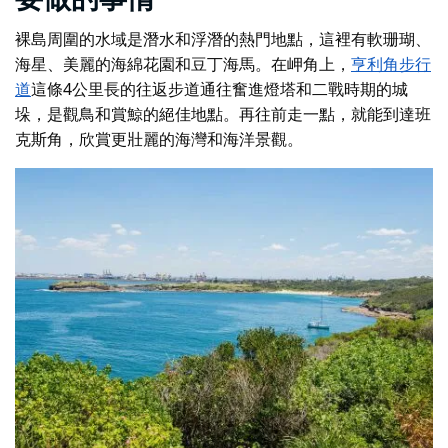
要做的事情
裸島周圍的水域是潛水和浮潛的熱門地點，這裡有軟珊瑚、
海星、美麗的海綿花園和豆丁海馬。在岬角上，
亨利角步行
道
這條4公里長的往返步道通往奮進燈塔和二戰時期的城
垛，是觀鳥和賞鯨的絕佳地點。再往前走一點，就能到達班
克斯角，欣賞更壯麗的海灣和海洋景觀。