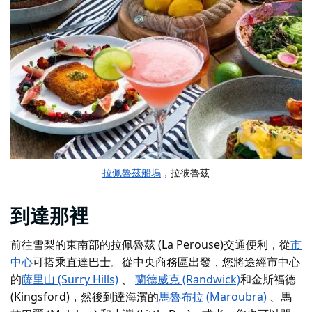
拉佩魯茲船塢
，拉彼魯茲
到達那裡
前往雪梨的東南部的拉佩魯茲 (La Perouse)
交通便利，
從
市
中心
可搭乘直達巴士
。從中央商務區出發，您將途經市中心
的
薩里山 (Surry Hills)
、
蘭德威克 (Randwick)
和金斯福德
(Kingsford)，然後到達海濱的
馬魯布拉 (Maroubra)
、馬