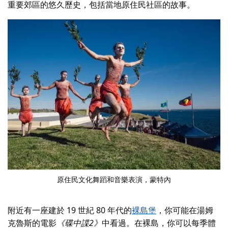
重要郊區的悠久歷史，包括當地原住民社區的故事。
原住民文化舞蹈和音樂表演，
蒙特內
附近有一座建於 19 世紀 80 年代的
裸島堡
，你可能在湯姆
克魯斯的電影
《碟中諜2》
中看過。在裸島，你可以每季體