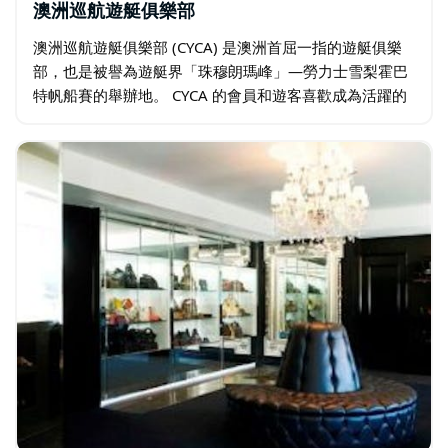
澳洲巡航遊艇俱樂部
澳洲巡航遊艇俱樂部 (CYCA) 是澳洲首屈一指的遊艇俱樂
部，也是被譽為遊艇界「珠穆朗瑪峰」—勞力士雪梨霍巴
特帆船賽的舉辦地。 CYCA 的會員和遊客喜歡成為活躍的
俱樂部的一部分，該俱樂部地理位置優越，擁有最先進的
設施和國際聲譽…