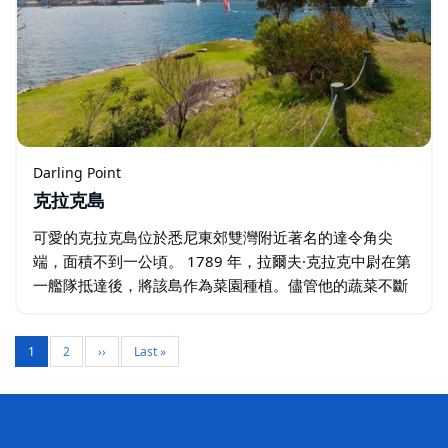
Darling Point
克拉克島
可愛的克拉克島位於悉尼東郊雙灣附近著名的達令角尖
端，面積不到一公頃。 1789 年，拉爾夫·克拉克中尉在第
一艦隊抵達後，將該島作為菜園種植。儘管他的蔬菜不斷
被盜，克拉克這個名字仍然牢牢地依附在這個島上，現在
它是悉尼人的休閒天堂。…
1
2
››
Last »