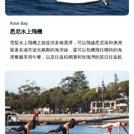
Rose Bay
悉尼水上飛機
雪梨水上飛機之旅提供多種選擇，可以飛越悉尼港和澳洲
最著名城市波光粼粼的海岸線，還可以包機飛往獨特的海
濱餐廳享用午餐，以及往返棕櫚灘和玫瑰灣的當日往返航
班。 搭乘飛機前往霍克斯伯里 (Hawkesbury)，在熱門的
Cottage Point…