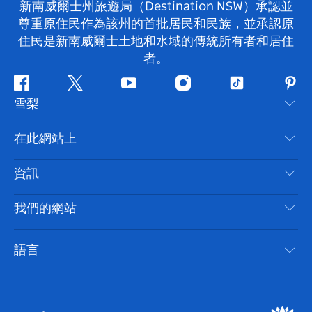
新南威爾士州旅遊局（Destination NSW）承認並
尊重原住民作為該州的首批居民和民族，並承認原
住民是新南威爾士土地和水域的傳統所有者和居住
者。
Facebook
嘰
Youtube
Instagram
抖
Pint
雪梨
嘰
音
喳
聯絡我們
在此網站上
喳
免責聲明
目的地
資訊
隱私
要做的事情
旅行資訊
Cookie 通知
我們的網站
新南威爾士州公路旅行
無障礙雪梨
使用條款
VisitNSW.com
活動
語言
列出您的業務
新南威爾士州旅遊局（Destination NSW）企業網站
住宿
新南威爾斯的商業
新南威爾士州商務活動
新南威爾斯的教育