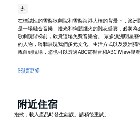
在標誌性的雪梨歌劇院和雪梨海港大橋的背景下，澳洲
是一場融合音樂、燈光和絢麗煙火的難忘盛宴，必將為
歌劇院階梯前，欣賞這場免費音樂會。 眾多澳洲明星
的人物，聆聽展現我們多元文化、生活方式以及澳洲獨
親自到現場，您也可以透過ABC電視台和ABC iView
在標誌性的雪梨歌劇院和雪梨海港大橋的背景下，澳洲
這是一場融合音樂、燈光和絢麗煙火的難忘盛宴，必將
閱讀更多
梨歌劇院階梯前，欣賞這場免費音樂會。
眾多澳洲明星藝術家將為您傾情獻藝。您將有機會見到
式以及澳洲獨特魅力的故事。
Product
附近住宿
如果您未能獲得免費門票或無法親自到現場，您也可以透過A
List
Product
抱歉，載入產品時發生錯誤。請稍後重試。
請關注2027年活動的更多詳情。
List