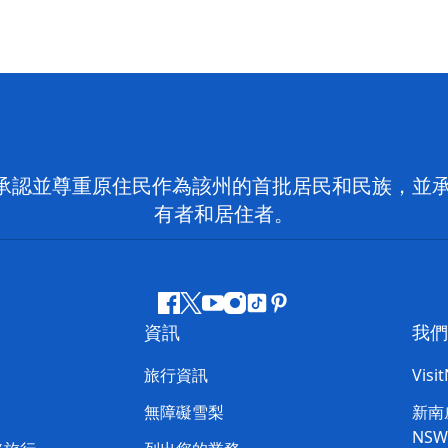
 NSW）承認並尊重原住民作為該州的首批居民和民族
有者和居住者。
Facebook
嘰
Youtube
Instagram
抖
Pinterest
資訊
我們
嘰
音
喳
旅行資訊
Visi
喳
無障礙雪梨
新南威
NS