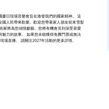
國慶日現場音樂會旨在激發我們的國家精神。 這
全國人民帶來歡樂。歡迎您帶著家人朋友前來雪梨
藝術家將為您傾情獻藝。您將有機會見到深受喜愛
特魅力的故事。 如果您未能獲得免費門票或無法
觀看現場直播。 請關注2027年活動的更多詳情。
國慶日現場音樂會旨在激發我們的國家精神。
為全國人民帶來歡樂。歡迎您帶著家人朋友前來雪
深受喜愛的人物，聆聽展現我們多元文化、生活方
BC電視台和ABC iView觀看現場直播。