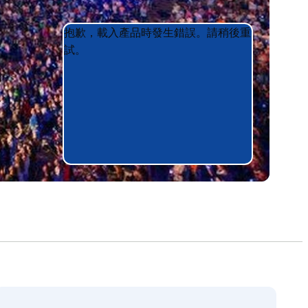
Product
Product
抱歉，載入產品時發生錯誤。請稍後重
List
List
試。