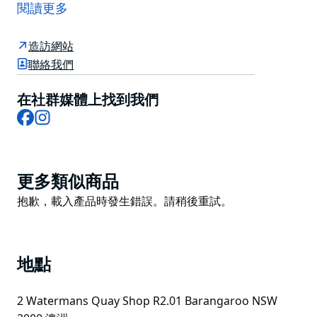
隆納、塞普勒斯、紐約、波多黎各、特拉維夫和雪梨的三
閱讀更多
家分店都有分店。
Anita Gelato 為現場 100% 手工製作，擁有 150 種不同
造訪網站
口味和冷凍酸奶，以及豐富的配套醬汁和配料。
聯絡我們
Anita 是冰淇淋愛好者的天堂，不僅擁有卓越的客戶服
在社群媒體上找到我們
務，還擁有令人驚嘆的店內裝修，您可以在此用餐至深
Facebook
Instagram
夜。 Anita's 是深受遊客和當地人喜愛的目的地。
Product
更多類似商品
List
Product
抱歉，載入產品時發生錯誤。請稍後重試。
List
地點
2 Watermans Quay Shop R2.01 Barangaroo NSW