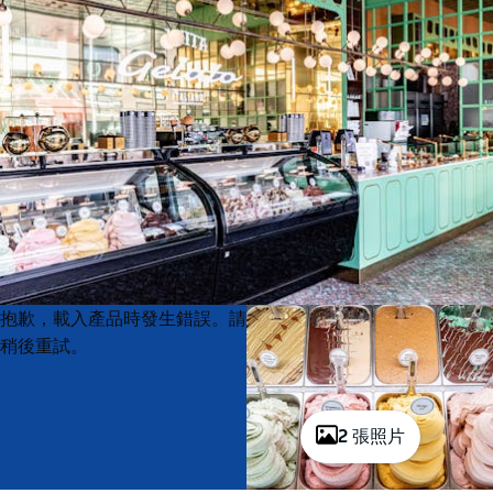
Product
Product
抱歉，載入產品時發生錯誤。請
List
List
稍後重試。
2 張照片