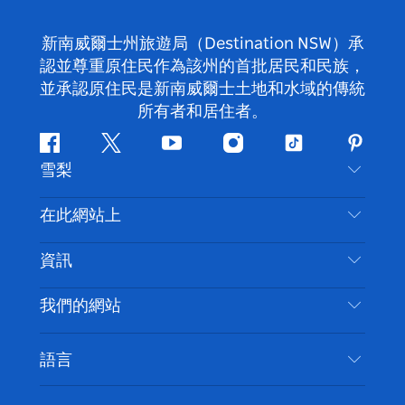
新南威爾士州旅遊局（Destination NSW）承
認並尊重原住民作為該州的首批居民和民族，
並承認原住民是新南威爾士土地和水域的傳統
所有者和居住者。
Facebook
嘰
Youtube
Instagram
抖
Pintere
雪梨
嘰
音
喳
聯絡我們
在此網站上
喳
免責聲明
目的地
資訊
隱私
要做的事情
旅行資訊
Cookie 通知
我們的網站
新南威爾士州公路旅行
無障礙雪梨
使用條款
VisitNSW.com
活動
語言
列出您的業務
新南威爾士州旅遊局（Destination NSW）企業網
住宿
新南威爾斯的商業
站