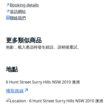
酒單令人印象深刻，Krug、Dom Perignon 和 Veuve
Booking details
Clicquot 與您的漢堡相得益彰。還有含酒精的冰沙、雞
造訪網站
尾酒和一系列國際精釀啤酒。
聯絡我們
這些運動鞋都是高端的限量版，你在一般的體育用品店都
找不到。黃油在工作日晚上營業至晚上 10 點，週末營業
至晚上 11 點 30 分，適合那些深夜吃雞和鞋類的人。
Product
更多類似商品
List
Product
抱歉，載入產品時發生錯誤。請稍後重試。
List
地點
6 Hunt Street Surry Hills NSW 2010 澳洲
獲取路線