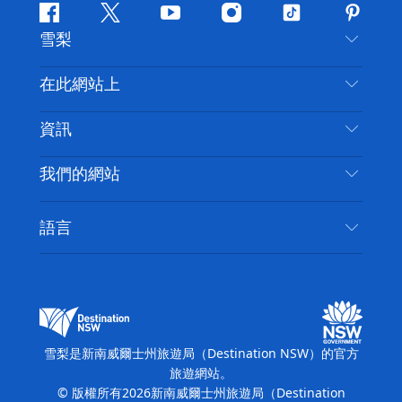
Facebook
嘰
Youtube
Instagram
抖
Pintere
雪梨
嘰
音
喳
聯絡我們
在此網站上
喳
免責聲明
目的地
資訊
隱私
要做的事情
旅行資訊
Cookie 通知
我們的網站
新南威爾士州公路旅行
無障礙雪梨
使用條款
VisitNSW.com
活動
語言
列出您的業務
新南威爾士州旅遊局（Destination NSW）企業網
住宿
新南威爾斯的商業
站
新南威爾斯的教育
新南威爾士州商務活動
新南威爾士州旅遊局（Destination NSW）媒體中
雪梨是新南威爾士州旅遊局（Destination NSW）的官方
心
旅遊網站。
繽紛雪梨燈光音樂節
© 版權所有
2026
新南威爾士州旅遊局（Destination