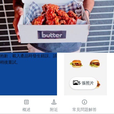
Product
Product
抱歉，載入產品時發生錯誤。請
List
List
稍後重試。
5 張照片
概述
附近
常見問題解答