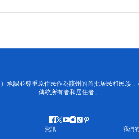
on NSW）承認並尊重原住民作為該州的首批居民和民
傳統所有者和居住者。
Facebook
嘰
Youtube
Instagram
抖
Pinterest
資訊
我們
嘰
音
喳