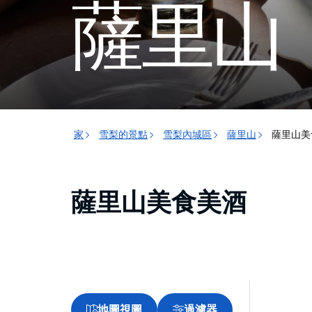
薩里山
家
雪梨的景點
雪梨內城區
薩里山
薩里山美
薩里山美食美酒
地圖視圖
過濾器