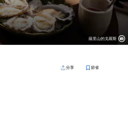
薩里山的戈羅斯
節省
分享