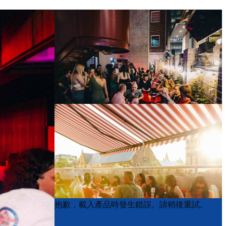
Product
Product
抱歉，載入產品時發生錯誤。請稍後重試。
List
List