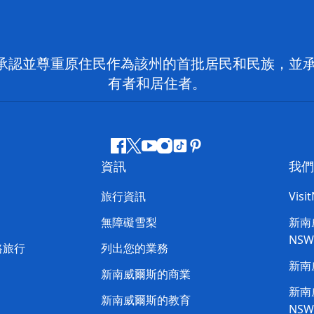
 NSW）承認並尊重原住民作為該州的首批居民和民族
有者和居住者。
Facebook
嘰
Youtube
Instagram
抖
Pinterest
資訊
我們
嘰
音
喳
旅行資訊
Visi
喳
無障礙雪梨
新南威
NS
路旅行
列出您的業務
新南
新南威爾斯的商業
新南威
新南威爾斯的教育
NS