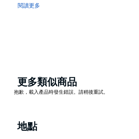
這個當地的寶藏經過改造，可以滿足各種音樂品味 - 
閱讀更多
圍。
Product
更多類似商品
List
Product
抱歉，載入產品時發生錯誤。請稍後重試。
List
地點