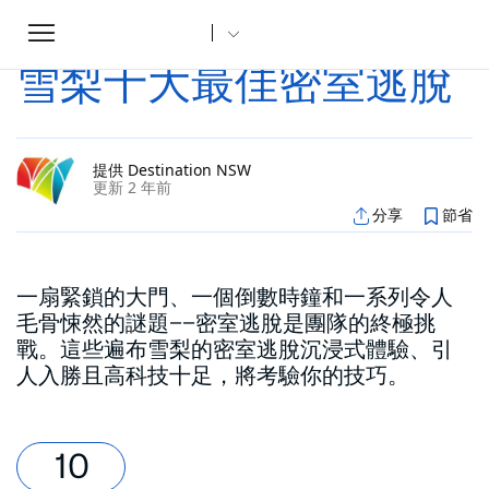
Toggle
家
文章
雪梨十大最佳密室逃脫
...
navigation
雪梨十大最佳密室逃脫
提供 Destination NSW
更新 2 年前
分享
節省
一扇緊鎖的大門、一個倒數時鐘和一系列令人
毛骨悚然的謎題——密室逃脫是團隊的終極挑
戰。這些遍布雪梨的密室逃脫沉浸式體驗、引
人入勝且高科技十足，將考驗你的技巧。