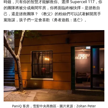
時鐘，只有你的智慧才能解救你。選擇 Supercell 117，你
的團隊將被分成兩間牢房，你將面臨終極抉擇－是拯救自
己，還是拯救團隊？ 《教父》的粉絲們可以試著解開黑手
黨陰謀，孩子們一定會喜歡《勇者遊戲：逃亡》。
PaniQ 客房
，雪梨中央商務區 - 圖片來源：Zoltan Peter