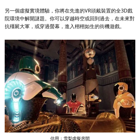
另一個虛擬實境體驗，你將在先進的VR頭戴裝置的全3D戲
院環境中解開謎題。你可以穿越時空或回到過去，在未來對
抗殭屍大軍，或穿過螢幕，進入栩栩如生的街機遊戲。
信用：
雪梨虛擬房間