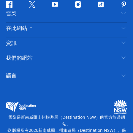
Facebook
嘰
Youtube
Instagram
抖
Pint
雪梨
嘰
音
喳
聯絡我們
在此網站上
喳
免責聲明
目的地
資訊
隱私
要做的事情
旅行資訊
Cookie 通知
我們的網站
新南威爾士州公路旅行
無障礙雪梨
使用條款
VisitNSW.com
活動
語言
列出您的業務
新南威爾士州旅遊局（Destination NSW）企業網站
住宿
新南威爾斯的商業
新南威爾士州商務活動
新南威爾斯的教育
新南威爾士州旅遊局（Destination NSW）媒體中心
繽紛雪梨燈光音樂節
雪梨是新南威爾士州旅遊局（Destination NSW）的官方旅遊網
站。
© 版權所有
2026
新南威爾士州旅遊局（Destination NSW）。保