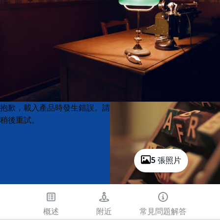
Product
Product
抱歉，載入產品時發生錯誤。請
List
List
稍後重試。
5 張照片
概述
附近
常見問題解答