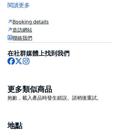
司，他們創作了自己的所有敘事、圖形、手工道具和客製
閱讀更多
化拼圖。
它們位於新鎮和聖彼得斯，其獨特之處在於，它們遊戲的
Booking details
每個部分——概念、敘事、所有謎題（電子/木製/圖形/
造訪網站
磁性）、聲音設計、燈光——都是自己製作的，並且是獨
聯絡我們
立擁有和經營的。作為自豪的新城區當地人，他們希望慶
祝和支持自己獨特的郊區，因此他們從當地的二手商店和
在社群媒體上找到我們
古董店購買所有道具。他們也盡可能地使用回收和再利用
Facebook
X
Instagram
的材料。
他們喜歡身臨其境的遊戲環境，以及觸覺和真實的謎題和
主題。他們努力創造一種他們願意玩的有趣且獨特的遊戲
Product
更多類似商品
體驗。
List
Product
抱歉，載入產品時發生錯誤。請稍後重試。
List
地點