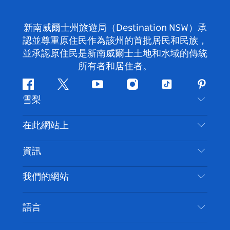
新南威爾士州旅遊局（Destination NSW）承
認並尊重原住民作為該州的首批居民和民族，
並承認原住民是新南威爾士土地和水域的傳統
所有者和居住者。
Facebook
嘰
Youtube
Instagram
抖
Pintere
雪梨
嘰
音
喳
聯絡我們
在此網站上
喳
免責聲明
目的地
資訊
隱私
要做的事情
旅行資訊
Cookie 通知
我們的網站
新南威爾士州公路旅行
無障礙雪梨
使用條款
VisitNSW.com
活動
語言
列出您的業務
新南威爾士州旅遊局（Destination NSW）企業網
住宿
新南威爾斯的商業
站