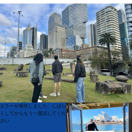
Product
Product
エラーが発生しました。しばら
List
List
くしてからもう一度試してくだ
さい