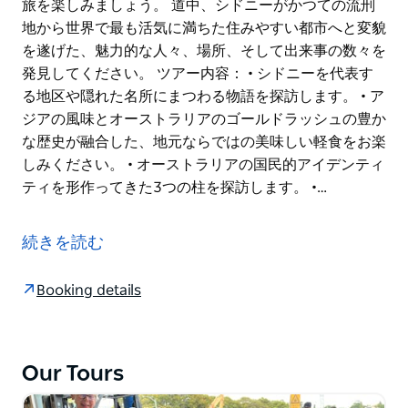
旅を楽しみましょう。 道中、シドニーがかつての流刑
地から世界で最も活気に満ちた住みやすい都市へと変貌
を遂げた、魅力的な人々、場所、そして出来事の数々を
発見してください。 ツアー内容： • シドニーを代表す
る地区や隠れた名所にまつわる物語を探訪します。 • ア
ジアの風味とオーストラリアのゴールドラッシュの豊か
な歴史が融合した、地元ならではの美味しい軽食をお楽
しみください。 • オーストラリアの国民的アイデンティ
ティを形作ってきた3つの柱を探訪します。 •…
シドニーで最も魅力的なウォーキングツアーを体験して
みませんか？興味深い物語、象徴的なランドマーク、そ
続きを読む
して世界最高水準の公共交通機関ネットワークを駆使し
たスムーズな移動が融合した、まさに夢のような旅で
Booking details
す。
歴史ある地下鉄シティサークル、ライトレール、そして
息を呑むほど美しい夕暮れ時のシドニーのスカイライン
Our Tours
を堪能できる30分間の壮大なハーバーフェリークルー
ズという、3つのユニークな交通手段を駆使して旅を楽