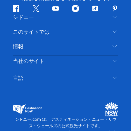
フ
ツ
ユ
イ
テ
ピ
シドニー
ェ
イ
ー
ン
ィ
ン
イ
ッ
チ
ス
ッ
タ
お問い合わせ
このサイトでは
ス
タ
ュ
タ
ク
レ
免責事項
ブ
ー
ー
グ
ト
ス
目的地
情報
ッ
ブ
ラ
ッ
ト
プライバシー
やるべきこと
ク
ム
ク
旅行情報
当社のサイト
クッキーに関する通知
ニューサウスウェールズ州のロードトリップ
アクセシブルシドニー
利用規約
VisitNSW.com
イベント
言語
ビジネスを登録する
デスティネーション・ニュー・サウス・ウェール
宿泊施設
NSWでのビジネス
ズコーポレート
ニューサウスウェールズ州の教育
ビジネスイベント NSW
デスティネーション・ニュー・サウス・ウェール
シドニー.com は、 デスティネーション・ニュー・サウ
ズメディアセンター
ス・ウェールズの公式観光サイトです。