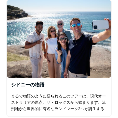
のように貢献したか、そして度重なる移民の波が、今日
の活気に満ちた多文化都市シドニーをどのように作り上
げたかを学びましょう。
この没入型体験は、歴史、文化、食、そして壮大な港の
景色を融合させた、シドニーを知るための完璧な入門編
です。忘れられない旅となるでしょう。
シドニーの物語
まるで物語のように語られるこのツアーは、現代オー
ストラリアの原点、ザ・ロックスから始まります。流
刑地から世界的に有名なランドマーク2つが誕生する
までの変遷を辿ります。 4時間のツアーでは、人気の