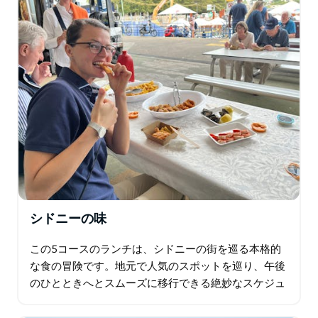
しみましょう。
道中、シドニーがかつての流刑地から世界で最も活気に
満ちた住みやすい都市へと変貌を遂げた、魅力的な
人々、場所、そして出来事の数々を発見してください。
ツアー内容：
• シドニーを代表する地区や隠れた名所にまつわる物語
を探訪します。
• アジアの風味とオーストラリアのゴールドラッシュの
豊かな歴史が融合した、地元ならではの美味しい軽食を
お楽しみください。
• オーストラリアの国民的アイデンティティを形作って
シドニーの味
きた3つの柱を探訪します。
この5コースのランチは、シドニーの街を巡る本格的
• 8万年以上もの間この土地を守り続けてきた先住民の
な食の冒険です。地元で人気のスポットを巡り、午後
物語を通して、世界最古の文化への理解を深めます。
のひとときへとスムーズに移行できる絶妙なスケジュ
ールで、そのまま活気あふれるナイトライフへと繰り
ヨーロッパからの入植が現代オーストラリアの形成にど
出せます。 まずは…