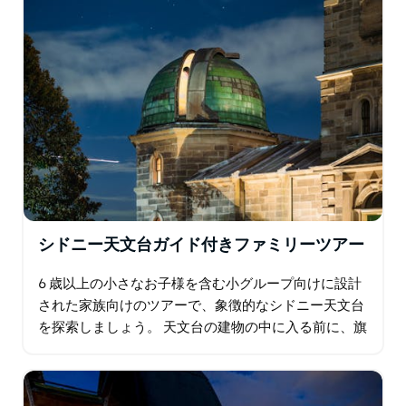
小さなお子様連れのグループは、6歳以上を対象とした
シドニー天文台ファミリーツアーのご予約をお勧めしま
す。
シドニー天文台ガイド付きファミリーツアー
6 歳以上の小さなお子様を含む小グループ向けに設計
された家族向けのツアーで、象徴的なシドニー天文台
を探索しましょう。 天文台の建物の中に入る前に、旗
の信号、気象測定、シドニー湾の最も高い自然の地点
の豊かな科学的歴史について学びます。…