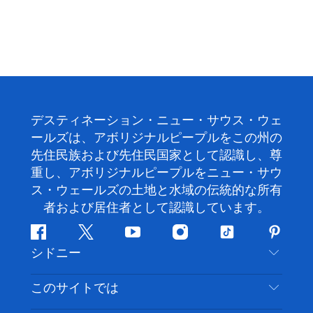
デスティネーション・ニュー・サウス・ウェ
ールズは、アボリジナルピープルをこの州の
先住民族および先住民国家として認識し、尊
重し、アボリジナルピープルをニュー・サウ
ス・ウェールズの土地と水域の伝統的な所有
者および居住者として認識しています。
フ
ツ
ユ
イ
テ
ピ
シドニー
ェ
イ
ー
ン
ィ
ン
イ
ッ
チ
ス
ッ
タ
お問い合わせ
このサイトでは
ス
タ
ュ
タ
ク
レ
免責事項
ブ
ー
ー
グ
ト
ス