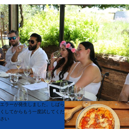
Product
Product
エラーが発生しました。しばら
List
List
くしてからもう一度試してくだ
さい