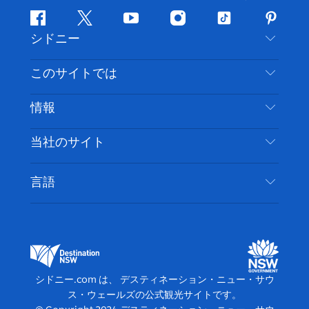
フ
ツ
ユ
イ
テ
ピ
シドニー
ェ
イ
ー
ン
ィ
ン
イ
ッ
チ
ス
ッ
タ
お問い合わせ
このサイトでは
ス
タ
ュ
タ
ク
レ
免責事項
ブ
ー
ー
グ
ト
ス
目的地
情報
ッ
ブ
ラ
ッ
ト
プライバシー
やるべきこと
ク
ム
ク
旅行情報
当社のサイト
クッキーに関する通知
ニューサウスウェールズ州のロードトリップ
アクセシブルシドニー
利用規約
VisitNSW.com
イベント
言語
ビジネスを登録する
デスティネーション・ニュー・サウス・ウェール
宿泊施設
NSWでのビジネス
ズコーポレート
ニューサウスウェールズ州の教育
ビジネスイベント NSW
デスティネーション・ニュー・サウス・ウェール
シドニー.com は、 デスティネーション・ニュー・サウ
ズメディアセンター
ス・ウェールズの公式観光サイトです。
ビビッド・シドニー