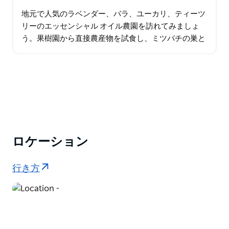
地元で人気のラベンダー、バラ、ユーカリ、ティーツ
リーのエッセンシャル オイル農園を訪れてみましょ
う。果樹園から直接農産物を試食し、ミツバチの巣と
蜂蜜生産の素晴らしい世界を発見してください。 農場
はシドニーから車で 60 ～ 90 分です…
ロケーション
行き方