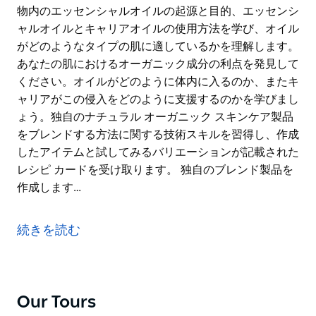
物内のエッセンシャルオイルの起源と目的、エッセンシ
ャルオイルとキャリアオイルの使用方法を学び、オイル
がどのようなタイプの肌に適しているかを理解します。
あなたの肌におけるオーガニック成分の利点を発見して
ください。オイルがどのように体内に入るのか、またキ
ャリアがこの侵入をどのように支援するのかを学びまし
ょう。独自のナチュラル オーガニック スキンケア製品
をブレンドする方法に関する技術スキルを習得し、作成
したアイテムと試してみるバリエーションが記載された
レシピ カードを受け取ります。 独自のブレンド製品を
作成します…
研究室で働いて自分のスキンケア製品を作りたいと思っ
たことはありませんか。さて、それができるようになり
続きを読む
ました。 Sasy n Savy は、あなたのスキンケアのタイ
プや精神的な健康状態に基づいて、あなた自身のナチュ
ラル オーガニック スキンケア製品を作るためのユニフ
ォーム、材料、知識、スキルを提供します。 Sasy n
Our Tours
Savy はあなた、あなたの肌、環境を大切にします。