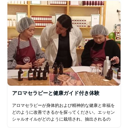
植物内のエッセンシャルオイルの起源と目的、エッセン
シャルオイルとキャリアオイルの使用方法を学び、オイ
ルがどのようなタイプの肌に適しているかを理解しま
す。
あなたの肌におけるオーガニック成分の利点を発見して
ください。オイルがどのように体内に入るのか、またキ
ャリアがこの侵入をどのように支援するのかを学びまし
ょう。独自のナチュラル オーガニック スキンケア製品
をブレンドする方法に関する技術スキルを習得し、作成
したアイテムと試してみるバリエーションが記載された
レシピ カードを受け取ります。
独自のブレンド製品を作成します。 Sasy n Savy が厳
アロマセラピーと健康ガイド付き体験
選したエッセンシャル オイルとキャリア オイル、原材
アロマセラピーが身体的および精神的な健康と幸福を
料、パッケージにより、非常にコスト効率の高い方法で
どのように改善できるかを探ってください。エッセン
独自のユニークな製品群を作成できます。エッセンシャ
シャルオイルがどのように栽培され、抽出されるの
ル オイル ブレンド、マッサージ オイル、ボディ バー
か、そしてそれらがあなたの生活の中で果たせる役割
ム、シュガー スクラブ、デトックス マグネシウム エプ