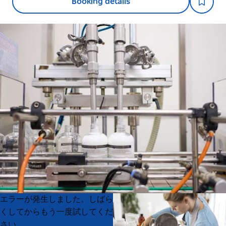
Booking details
Product
Product
エラーが発生しました。しばら
List
List
くしてからもう一度試してくだ
さい