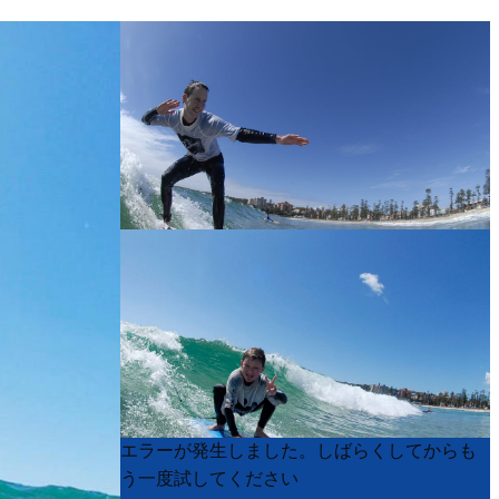
Product
Product
エラーが発生しました。しばらくしてからも
List
List
う一度試してください