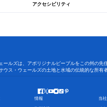
アクセシビリティ
ェールズは、アボリジナルピープルをこの州の先
サウス・ウェールズの土地と水域の伝統的な所有
フ
ツ
ユ
イ
テ
ピ
は
情報
当社
ェ
イ
ー
ン
ィ
ン
イ
ッ
チ
ス
ッ
タ