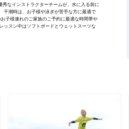
優秀なインストラクターチームが、水に入る前に
。 干潮時は、お子様や泳ぎが苦手な方に最適で
のお子様連れのご家族のご予約に最適な時間帯や
 レッスン中はソフトボードとウェットスーツな
ーサーフスクールは、25年以上の実績を誇るシド
ープレッスン、プライベートレッスン、そして複
ます。ロングリーフ、コラロイ、マンリー、パー
ーチライフと地元の人々とのサーフィンの醍醐味
あらゆる年齢とレベルに合ったプログラムをご用
チームが、水に入る前にパドリングとポップアッ
リーサーフスクールのスタッフは、5歳以上のお
いて、お電話で喜んでお手伝いいたします。
具一式が料金に含まれています。複数回サーフィ
ッケージをご用意しており、どの場所でもご利用