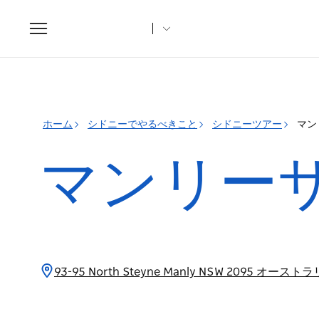
Toggle
navigation
ホーム
シドニーでやるべきこと
シドニーツアー
マン
マンリー
93-95 North Steyne Manly NSW 2095 オースト