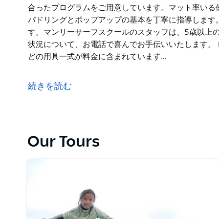
合ったプログラムをご用意しています。マット率いる
パドリングとポップアップの基本を丁寧に指導します
す。マンリーサーフスクールのスタッフは、5歳以上
状況について、お電話で喜んでお手伝いいたします。
どの用具一式が料金に含まれています…
シドニーを象徴するマンリービーチに位置するマンリ
ニー最大のサーフスクールです。年中無休で毎日グル
続きを読む
数の地元ビーチでのホリデープログラムを提供してい
ムビーチの4つのロケーションで、シドニー北部のビ
を体験してください。
マンリーサーフは、初心者、中級者、プロを問わず、
Our Tours
意しています。マット率いる優秀なインストラクター
プの基本を丁寧に指導します。
干潮時は、お子様や泳ぎが苦手な方に最適です。マン
子様連れのご家族のご予約に最適な時間帯や状況につ
レッスン中はソフトボードとウェットスーツなどの用
ンをご希望の方には、オンラインまたは対面で料金パ