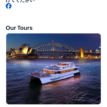
けてください
のいずれか、またはシドニー大晦日クルーズ、ボクシン
Facebook
グデイクルーズシドニーハーバー、オーストラリアデイ
シドニーハーバークルーズ、ビビッドシドニークルーズ
などのさまざまな特別イベントクルーズをお楽しみくだ
さい。
Our Tours
シドニーオペラハウス、シドニーハーバーブリッジ、ル
ナパークなどの有名なランドマークをクルーズしなが
ら、船内のハーバースピリットの豪華なカタマランでリ
ラックスしてください。
フレンドリーなスタッフに電話して、今日のシドニーハ
ーバークルーズのニーズについて話し合ってください！