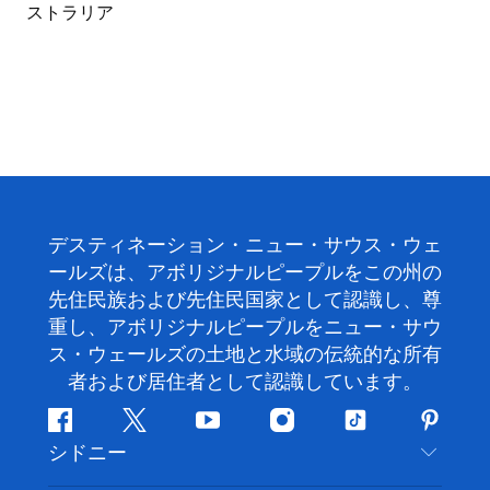
デスティネーション・ニュー・サウス・ウェ
ールズは、アボリジナルピープルをこの州の
先住民族および先住民国家として認識し、尊
重し、アボリジナルピープルをニュー・サウ
ス・ウェールズの土地と水域の伝統的な所有
者および居住者として認識しています。
フ
ツ
ユ
イ
テ
ピ
シドニー
ェ
イ
ー
ン
ィ
ン
イ
ッ
チ
ス
ッ
タ