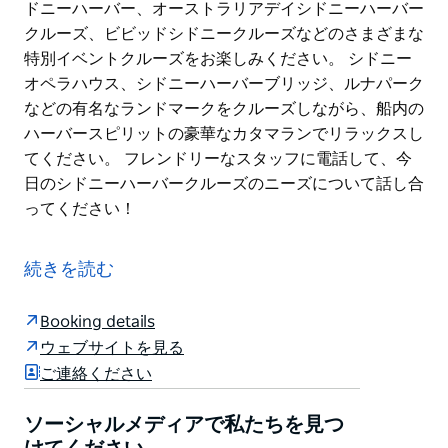
ドニーハーバー、オーストラリアデイシドニーハーバー
クルーズ、ビビッドシドニークルーズなどのさまざまな
特別イベントクルーズをお楽しみください。 シドニー
オペラハウス、シドニーハーバーブリッジ、ルナパーク
などの有名なランドマークをクルーズしながら、船内の
ハーバースピリットの豪華なカタマランでリラックスし
てください。 フレンドリーなスタッフに電話して、今
日のシドニーハーバークルーズのニーズについて話し合
ってください！
ランチまたはディナーにシドニーハーバーをクルーズし
ます。ハーバーサイドクルーズは、シドニーハーバーの
続きを読む
美しい周辺をクルージングしながら、ユニークで卓越し
た体験を提供することを専門としています。
Booking details
ハーバースピリットは、完全に認可されたバーが船内に
ウェブサイトを見る
あるとともに、港を眺めるための広々とした屋内と外側
ご連絡ください
のデッキを備えた完全に空調された船です。
ソーシャルメディアで私たちを見つ
通常のランチまたはシドニーハーバーディナークルーズ