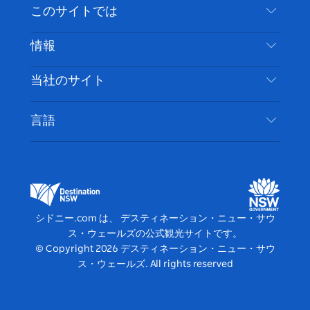
お問い合わせ
このサイトでは
ス
タ
ュ
タ
ク
レ
免責事項
ブ
ー
ー
グ
ト
ス
目的地
情報
ッ
ブ
ラ
ッ
ト
プライバシー
やるべきこと
ク
ム
ク
旅行情報
当社のサイト
クッキーに関する通知
ニューサウスウェールズ州のロードトリップ
アクセシブルシドニー
利用規約
VisitNSW.com
イベント
言語
ビジネスを登録する
デスティネーション・ニュー・サウス・ウェール
宿泊施設
NSWでのビジネス
ズコーポレート
ニューサウスウェールズ州の教育
ビジネスイベント NSW
デスティネーション・ニュー・サウス・ウェール
シドニー.com は、 デスティネーション・ニュー・サウ
ズメディアセンター
ス・ウェールズの公式観光サイトです。
ビビッド・シドニー
© Copyright
2026
デスティネーション・ニュー・サウ
ス・ウェールズ. All rights reserved