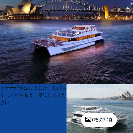
Product
Product
エラーが発生しました。しばら
List
List
くしてからもう一度試してくだ
さい
7枚の写真