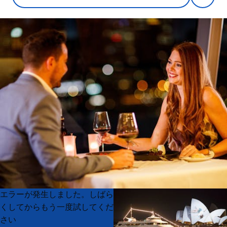
Product
Product
エラーが発生しました。しばら
List
List
くしてからもう一度試してくだ
さい