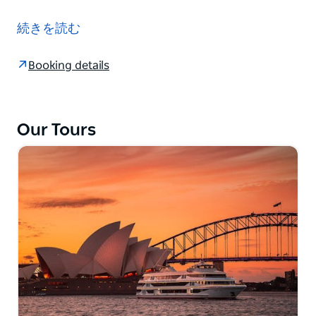
ゴールド ディナー クルーズは、シドニー ハーバーでオ
ーストラリアのグルメ料理を味わう典型的な体験です。
続きを読む
このクルーズでは、壮大な景色と丁寧に作られた 6 コ
ースのデギュスタシオン メニューを堪能でき、お客様
Booking details
もゲストも息を呑むことでしょう。
ダーリング ハーバーから金曜と土曜の夜 7 時に出発
し、最大 3 時間のクルーズをお楽しみください。
Our Tours