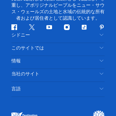
重し、アボリジナルピープルをニュー・サウ
ス・ウェールズの土地と水域の伝統的な所有
者および居住者として認識しています。
フ
ツ
ユ
イ
テ
ピ
シドニー
ェ
イ
ー
ン
ィ
ン
イ
ッ
チ
ス
ッ
タ
お問い合わせ
このサイトでは
ス
タ
ュ
タ
ク
レ
免責事項
ブ
ー
ー
グ
ト
ス
目的地
情報
ッ
ブ
ラ
ッ
ト
プライバシー
やるべきこと
ク
ム
ク
旅行情報
当社のサイト
クッキーに関する通知
ニューサウスウェールズ州のロードトリップ
アクセシブルシドニー
利用規約
VisitNSW.com
イベント
言語
ビジネスを登録する
デスティネーション・ニュー・サウス・ウェール
宿泊施設
NSWでのビジネス
ズコーポレート
ニューサウスウェールズ州の教育
ビジネスイベント NSW