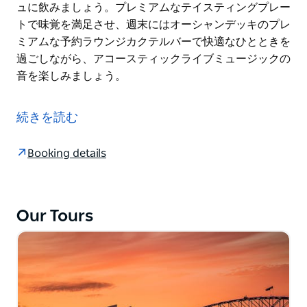
ュに飲みましょう。プレミアムなテイスティングプレー
トで味覚を満足させ、週末にはオーシャンデッキのプレ
ミアムな予約ラウンジカクテルバーで快適なひとときを
過ごしながら、アコースティックライブミュージックの
音を楽しみましょう。
広々とした屋外レジャーデッキがあり、日没、夕焼け、
夕暮れの何百万ドルもの背景を背景に完璧な瞬間を捉え
続きを読む
ることができる、写真家やインスタグラマーの夢です。
一日の終わりにシドニー港の見事な色彩を堪能し、シド
Booking details
ニーオペラハウスの帆のそばでカクテルをスタイリッシ
ュに飲みましょう。プレミアムなテイスティングプレー
トで味覚を満足させ、週末にはオーシャンデッキのプレ
Our Tours
ミアムな予約ラウンジカクテルバーで快適なひとときを
過ごしながら、アコースティックライブミュージックの
音を楽しみましょう。