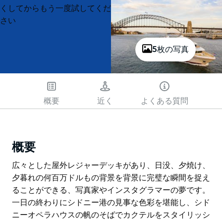
List
List
くしてからもう一度試してくだ
さい
5枚の写真
概要
近く
よくある質問
概要
広々とした屋外レジャーデッキがあり、日没、夕焼け、
夕暮れの何百万ドルもの背景を背景に完璧な瞬間を捉え
ることができる、写真家やインスタグラマーの夢です。
一日の終わりにシドニー港の見事な色彩を堪能し、シド
ニーオペラハウスの帆のそばでカクテルをスタイリッシ