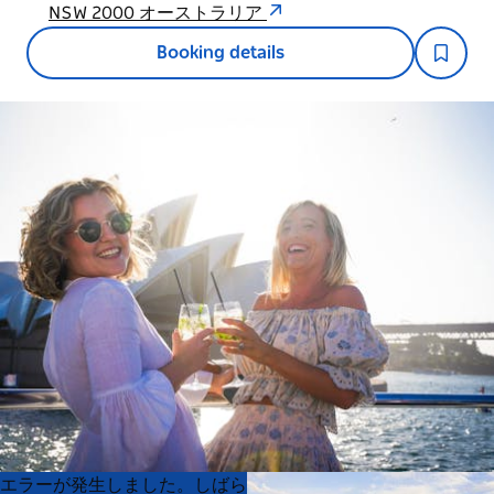
NSW 2000 オーストラリア
Booking details
Product
Product
エラーが発生しました。しばら