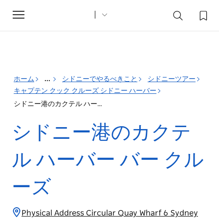
Toggle
navigation
ホーム
...
シドニーでやるべきこと
シドニーツアー
キャプテン クック クルーズ シドニー ハーバー
シドニー港のカクテル ハーバー バー クルーズ
シドニー港のカクテ
ル ハーバー バー クル
ーズ
Physical Address Circular Quay Wharf 6 Sydney