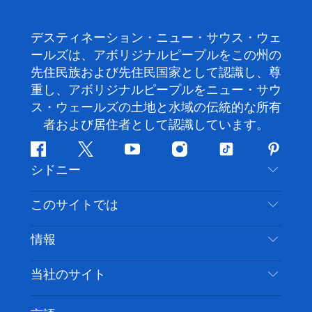
デスティネーション・ニュー・サウス・ウェ
ールズは、アボリジナルピープルをこの州の
先住民族および先住民国家として認識し、尊
重し、アボリジナルピープルをニュー・サウ
ス・ウェールズの土地と水域の伝統的な所有
者および居住者として認識しています。
フ
ツ
ユ
イ
テ
ピ
シドニー
ェ
イ
ー
ン
ィ
ン
イ
ッ
チ
ス
ッ
タ
お問い合わせ
このサイトでは
ス
タ
ュ
タ
ク
レ
免責事項
ブ
ー
ー
グ
ト
ス
目的地
情報
ッ
ブ
ラ
ッ
ト
プライバシー
やるべきこと
ク
ム
ク
旅行情報
当社のサイト
クッキーに関する通知
ニューサウスウェールズ州のロードトリップ
アクセシブルシドニー
利用規約
VisitNSW.com
イベント