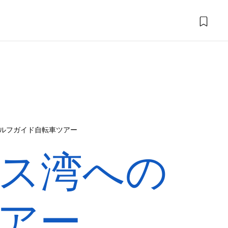
ルフガイド自転車ツアー
ス湾への
アー