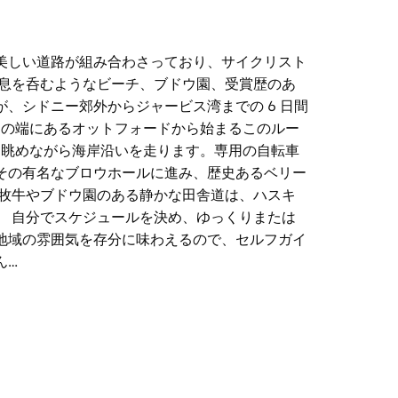
美しい道路が組み合わさっており、サイクリスト
 息を呑むようなビーチ、ブドウ園、受賞歴のあ
、シドニー郊外からジャービス湾までの 6 日間
園の端にあるオットフォードから始まるこのルー
を眺めながら海岸沿いを走ります。専用の自転車
その有名なブロウホールに進み、歴史あるベリー
放牧牛やブドウ園のある静かな田舎道は、ハスキ
。 自分でスケジュールを決め、ゆっくりまたは
地域の雰囲気を存分に味わえるので、セルフガイ
ん…
美しい道路が組み合わさっており、サイクリスト
トラン、美しい町、ドラマチックな海岸の風景
イクリング ツアーの特徴です。
るこのルートは、太平洋に架かる印象的なシー