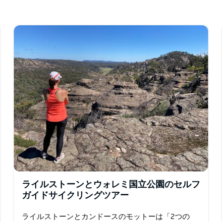
専用の自転車道をたどってウーロンゴンに向か
歴史あるベリーの町までサイクリングします。
舎道は、ハスキソンの賑わいとジャービス湾の白
スで出発し、好きな場所で立ち止まり、その地域
クリング休暇のメリットは過小評価できません。
し、自分の力で旅する達成感を味わうだけです。
ライルストーンとウォレミ国立公園のセルフ
ガイドサイクリングツアー
ライルストーンとカンドースのモットーは「2つの