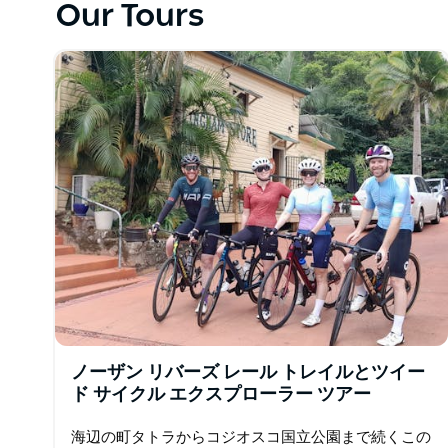
Our Tours
クリフ ブリッジを眺めながら海岸沿いを走ります。
い、その後キアマとその有名なブロウホールに進み、
さらに南に進むと、放牧牛やブドウ園のある静かな田
い砂浜に変わります。
自分でスケジュールを決め、ゆっくりまたは速いペー
の雰囲気を存分に味わえるので、セルフガイドのサイ
荷物は毎日移動して、自分のペースでホテル間を移動
ノーザン リバーズ レール トレイルとツイー
ド サイクル エクスプローラー ツアー
海辺の町タトラからコジオスコ国立公園まで続くこの