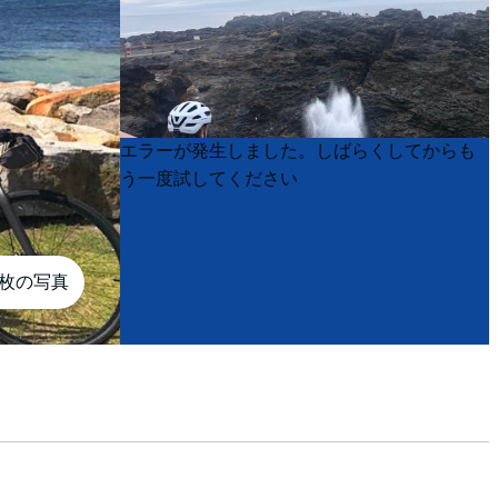
Product
Product
エラーが発生しました。しばらくしてからも
List
List
う一度試してください
7枚の写真