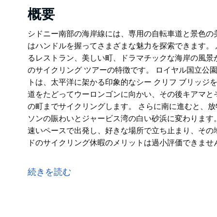
概要
シドニー南部の海岸線には、専用の自転車道と景色の
はハンドルを握ってさまざまな魅力を探索できます。
るレストラン、美しい町、ドラマチックな海岸の風景が
のサイクリング ツアーの特徴です。 ロイヤル国立公
トは、太平洋に架かる印象的なシー クリフ ブリッジ
道をたどってウーロンゴンに向かい、その後キアマと
の町までサイクリングします。 さらに南に進むと、
ソンの賑わいとジャービス湾の白い砂浜に変わります
速いペースで出発し、好きな場所で立ち止まり、その
ドのサイクリング休暇のメリットは過小評価できませ
シドニー南部の海岸線には、専用の自転車道と景色の
はハンドルを握ってさまざまな魅力を探索できます。
続きを読む
息を呑むようなビーチ、ブドウ園、受賞歴のあるレス
が、シドニー郊外からジャービス湾までの 6 日間のサ
ロイヤル国立公園の端にあるオットフォードから始ま