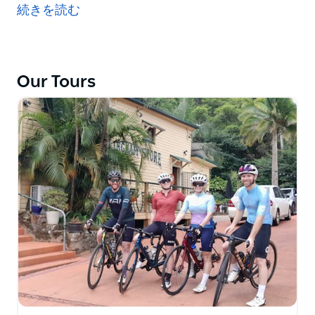
た場所であり、オーストラリアで最も重要なワイン生産
続きを読む
地域の1つです。 1832年、スペインとフランスからの
20,000の挿し木で武装したジェームズ・バスビーは、
オーストラリアで最初のブドウ園を設立しました。現
在、この地域はセミヨンとシラーズで有名です。また、
Our Tours
素晴らしいシャルドネ、カベルネソーヴィニヨン、ヴェ
ルデーリョもあります。
このセルフガイドサイクルでは、ハンターバレー周辺の
旅に出て、ハンターバレーが提供する最高のものを体験
します。展示されているのはワインだけではありませ
ん。職人のオリーブ生産者、ショコラティエ、シェフ、
パン屋が、多くの農場、カフェ、レストランでこの地域
の最高のものを紹介しています。豪華な宿泊施設に滞在
すると、一日の終わりにリラックスして、周囲のブドウ
園の景色を楽しむことができます。
サイクルの美しさは、あなたが自由に自分のペースを設
定できることです。長いランチを楽しんだり、地元の珍