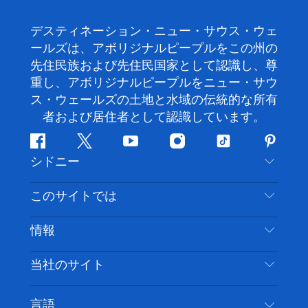
デスティネーション・ニュー・サウス・ウェ
ールズは、アボリジナルピープルをこの州の
先住民族および先住民国家として認識し、尊
重し、アボリジナルピープルをニュー・サウ
ス・ウェールズの土地と水域の伝統的な所有
者および居住者として認識しています。
フ
ツ
ユ
イ
テ
ピ
シドニー
ェ
イ
ー
ン
ィ
ン
イ
ッ
チ
ス
ッ
タ
お問い合わせ
このサイトでは
ス
タ
ュ
タ
ク
レ
免責事項
ブ
ー
ー
グ
ト
ス
目的地
情報
ッ
ブ
ラ
ッ
ト
プライバシー
やるべきこと
ク
ム
ク
旅行情報
当社のサイト
クッキーに関する通知
ニューサウスウェールズ州のロードトリップ
アクセシブルシドニー
利用規約
VisitNSW.com
イベント
言語