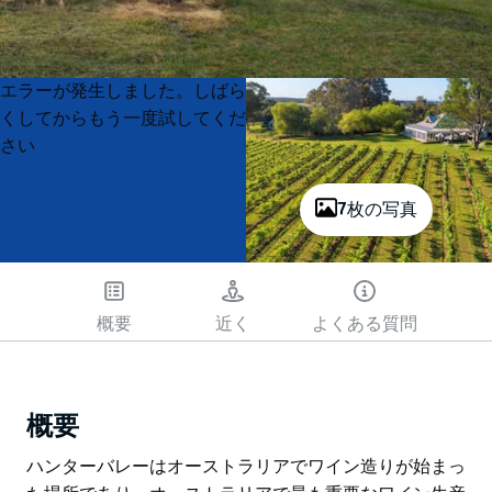
Product
Product
エラーが発生しました。しばら
List
List
くしてからもう一度試してくだ
さい
7枚の写真
概要
近く
よくある質問
概要
ハンターバレーはオーストラリアでワイン造りが始まっ