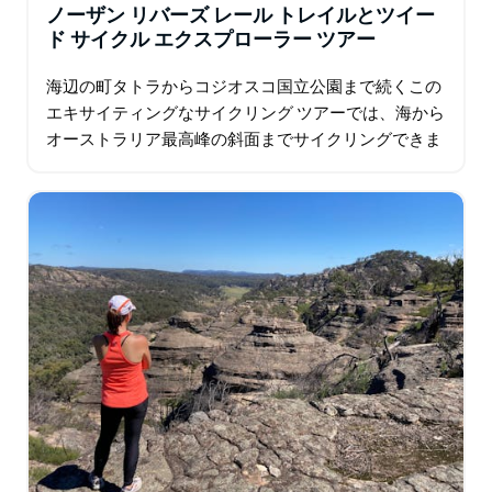
味を試飲したり、途中でワインの試飲に立ち寄ったりす
ノーザン リバーズ レール トレイルとツイー
る時間があります。バレーで2日間サイクリングをする
ド サイクル エクスプローラー ツアー
ことで、この地域の素晴らしいワインと農産物を本当に
楽しむことができます。
海辺の町タトラからコジオスコ国立公園まで続くこの
エキサイティングなサイクリング ツアーでは、海から
オーストラリア最高峰の斜面までサイクリングできま
す。ルートには急勾配の区間もありますが、途中でさ
まざまな体験ができるので…