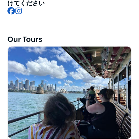
また、NDIS（国家障害者保険制度）にも登録されてい
けてください
Facebook
Instagram
ます。シドニーで初めてBコーポレーションの認定を受
けた民間旅客輸送会社です。ツアーは、観光名所、自然
の驚異、文化遺産、そしてお客様のご要望に合わせたパ
ーソナルツアーなど、地元ならではのテーマ体験を中心
Our Tours
に企画されています。
車椅子をご利用のお客様（1名または複数名）を含む個
人、ご家族、グループに対応し、折りたたみ式車椅子や
電動車椅子に対応した様々なサイズの車椅子対応ミニバ
スをご用意しています。すべての観光スポットは、アク
セスのしやすさと法令遵守を確認するために事前にチェ
ックされています。最近では、シドニーで車椅子利用者
6名グループ向けに10ヶ所を巡る旅程を作成しました。
シドニーとその周辺を巡る半日ツアーと終日ツアーをぜ
ひご体験ください。オーストラリア固有の動物たちとの
触れ合い、ブルーマウンテンズの自然美を満喫、シドニ
ーハーバーでのランチ、シドニーオペラハウス内部の見