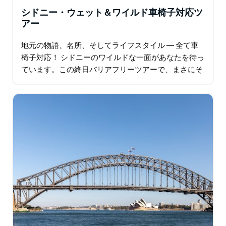
学、そしてサーフィンなど、様々なアクティビティをお
シドニー・ウェット＆ワイルド車椅子対応ツ
楽しみください。ツアーはお客様のご興味に合わせてカ
アー
スタマイズ可能です。
思い出に残る地元体験をしたい方に最適です。空港送迎
地元の物語、名所、そしてライフスタイル ― 全て車
やご希望の場所へのチャーターなど、運転手と車両の手
椅子対応！ シドニーのワイルドな一面があなたを待っ
配も承ります。
ています。この終日バリアフリーツアーで、まさにそ
の場所へご案内します。 まずは、シドニー湾をゆった
りとフェリーで横断し、マンリーへ…