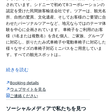
されています。シドニーで初めてBコーポレーションの
認定を受けた民間旅客輸送会社です。ツアーは、観光名
所、自然の驚異、文化遺産、そしてお客様のご要望に合
わせたパーソナルツアーなど、地元ならではのテーマ体
験を中心に企画されています。 車椅子をご利用のお客
様（1名または複数名）を含む個人、ご家族、グループ
に対応し、折りたたみ式車椅子や電動車椅子に対応した
様々なサイズの車椅子対応ミニバスをご用意していま
す。すべての観光スポットは…
オーストラリア・イン・スタイルは、シドニーを拠点と
する旅行会社で、移動に困難を抱える旅行者向けの特別
続きを読む
な体験を提供しています。すべての車両に車椅子リフト
を完備。健康と安全に関する方針を徹底し、プライベー
Booking details
トツアーや特別なツアーを提供できる認定を受けていま
ウェブサイトを見る
す。
ご連絡ください
最近、ニューサウスウェールズ州観光賞において、バリ
アフリー観光における卓越性が認められ受賞しました。
ソーシャルメディアで私たちを見つ