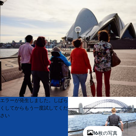
Product
Product
エラーが発生しました。しばら
List
List
くしてからもう一度試してくだ
さい
16枚の写真