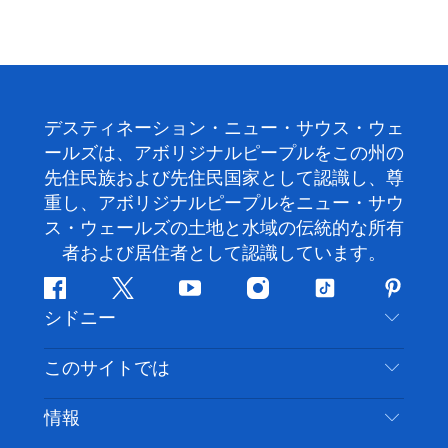
デスティネーション・ニュー・サウス・ウェ
ールズは、アボリジナルピープルをこの州の
先住民族および先住民国家として認識し、尊
重し、アボリジナルピープルをニュー・サウ
ス・ウェールズの土地と水域の伝統的な所有
者および居住者として認識しています。
フ
ツ
ユ
イ
テ
ピ
シドニー
ェ
イ
ー
ン
ィ
ン
イ
ッ
チ
ス
ッ
タ
お問い合わせ
このサイトでは
ス
タ
ュ
タ
ク
レ
免責事項
ブ
ー
ー
グ
ト
ス
目的地
情報
ッ
ブ
ラ
ッ
ト
プライバシー
やるべきこと